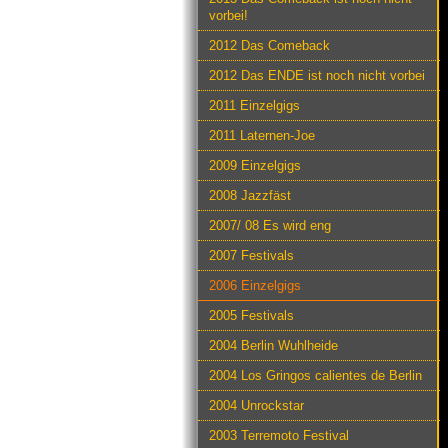
vorbei!
2012 Das Comeback
2012 Das ENDE ist noch nicht vorbei
2011 Einzelgigs
2011 Laternen-Joe
2009 Einzelgigs
2008 Jazzfäst
2007/ 08 Es wird eng
2007 Festivals
2006 Einzelgigs
2005 Festivals
2004 Berlin Wuhlheide
2004 Los Gringos calientes de Berlin
2004 Unrockstar
2003 Terremoto Festival