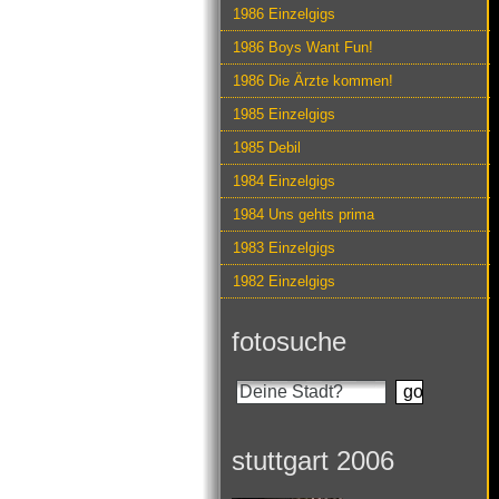
1986 Einzelgigs
1986 Boys Want Fun!
1986 Die Ärzte kommen!
1985 Einzelgigs
1985 Debil
1984 Einzelgigs
1984 Uns gehts prima
1983 Einzelgigs
1982 Einzelgigs
fotosuche
stuttgart 2006