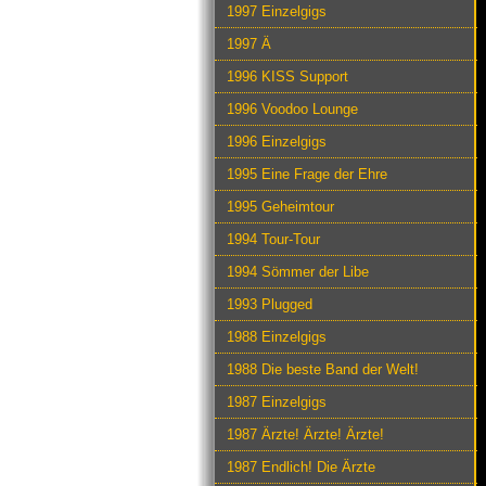
1997 Einzelgigs
1997 Ä
1996 KISS Support
1996 Voodoo Lounge
1996 Einzelgigs
1995 Eine Frage der Ehre
1995 Geheimtour
1994 Tour-Tour
1994 Sömmer der Libe
1993 Plugged
1988 Einzelgigs
1988 Die beste Band der Welt!
1987 Einzelgigs
1987 Ärzte! Ärzte! Ärzte!
1987 Endlich! Die Ärzte