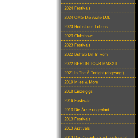
2024 Festivals
2024 OMG Die Ärzte LOL
2023 Herbst des Lebens
2023 Clubshows
2023 Festivals
2022 Buffalo Bill In Rom
2022 BERLIN TOUR MMXXII
2021 In The Ä Tonight (abgesagt)
2019 Miles & More
2018 Einzelgigs
2016 Festivals
2013 Die Ärzte ungeplant
2013 Festivals
2013 Ärztivals
2013 Das Comeback ist noch nicht