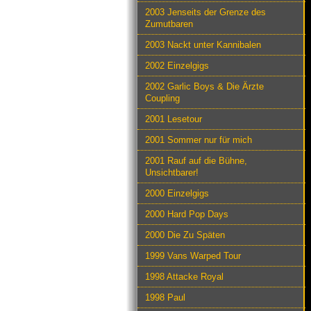
2003 Jenseits der Grenze des
Zumutbaren
2003 Nackt unter Kannibalen
2002 Einzelgigs
2002 Garlic Boys & Die Ärzte
Coupling
2001 Lesetour
2001 Sommer nur für mich
2001 Rauf auf die Bühne,
Unsichtbarer!
2000 Einzelgigs
2000 Hard Pop Days
2000 Die Zu Späten
1999 Vans Warped Tour
1998 Attacke Royal
1998 Paul