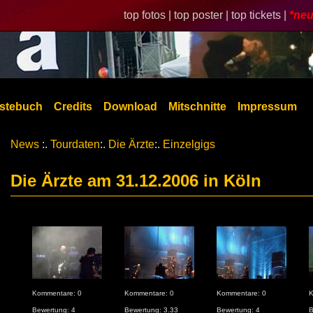
top fotos |
top poster |
top tickets |
*neu
stebuch
Credits
Download
Mitschnitte
Impressum
News
:.
Tourdaten
:.
Die Ärzte
:.
Einzelgigs
Die Ärzte am 31.12.2006 in Köln
Kommentare: 0
Kommentare: 0
Kommentare: 0
K
Bewertung: 4
Bewertung: 3.33
Bewertung: 4
B