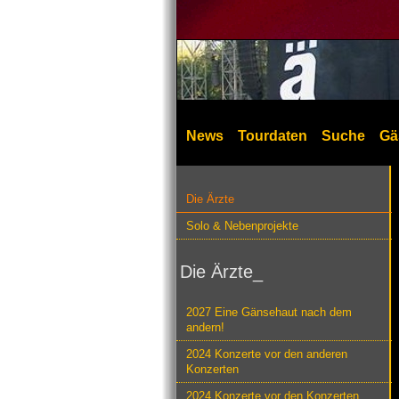
News
Tourdaten
Suche
Gä
Die Ärzte
Solo & Nebenprojekte
Die Ärzte_
2027 Eine Gänsehaut nach dem
andern!
2024 Konzerte vor den anderen
Konzerten
2024 Konzerte vor den Konzerten