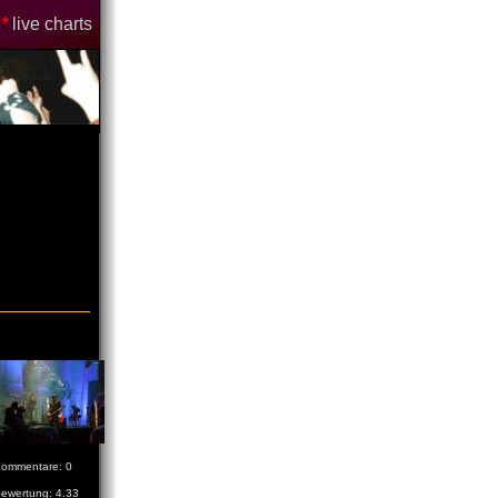
*
live charts
ommentare: 0
ewertung: 4.33