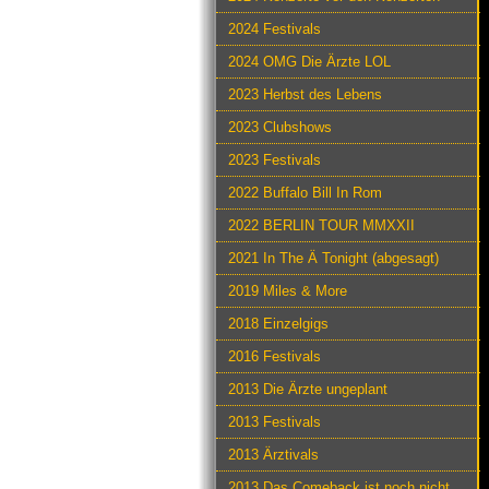
2024 Festivals
2024 OMG Die Ärzte LOL
2023 Herbst des Lebens
2023 Clubshows
2023 Festivals
2022 Buffalo Bill In Rom
2022 BERLIN TOUR MMXXII
2021 In The Ä Tonight (abgesagt)
2019 Miles & More
2018 Einzelgigs
2016 Festivals
2013 Die Ärzte ungeplant
2013 Festivals
2013 Ärztivals
2013 Das Comeback ist noch nicht