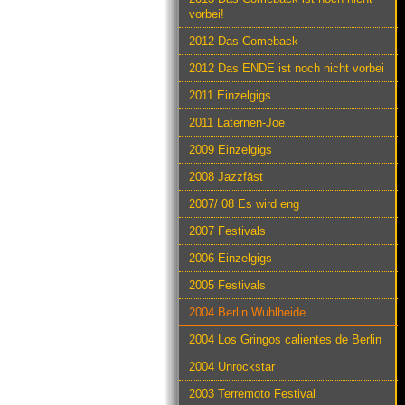
vorbei!
2012 Das Comeback
2012 Das ENDE ist noch nicht vorbei
2011 Einzelgigs
2011 Laternen-Joe
2009 Einzelgigs
2008 Jazzfäst
2007/ 08 Es wird eng
2007 Festivals
2006 Einzelgigs
2005 Festivals
2004 Berlin Wuhlheide
2004 Los Gringos calientes de Berlin
2004 Unrockstar
2003 Terremoto Festival