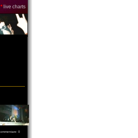
*
live charts
ommentare: 0