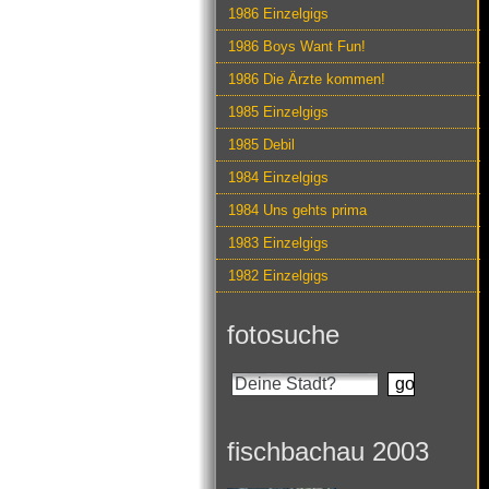
1986 Einzelgigs
1986 Boys Want Fun!
1986 Die Ärzte kommen!
1985 Einzelgigs
1985 Debil
1984 Einzelgigs
1984 Uns gehts prima
1983 Einzelgigs
1982 Einzelgigs
fotosuche
fischbachau 2003