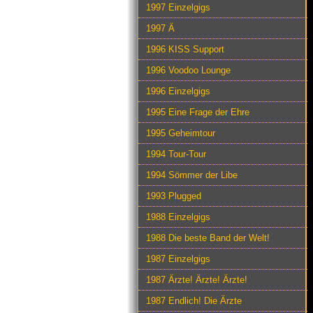
1997 Einzelgigs
1997 Ä
1996 KISS Support
1996 Voodoo Lounge
1996 Einzelgigs
1995 Eine Frage der Ehre
1995 Geheimtour
1994 Tour-Tour
1994 Sömmer der Libe
1993 Plugged
1988 Einzelgigs
1988 Die beste Band der Welt!
1987 Einzelgigs
1987 Ärzte! Ärzte! Ärzte!
1987 Endlich! Die Ärzte