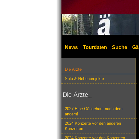
News
Tourdaten
Suche
Gä
Die Ärzte
Solo & Nebenprojekte
Die Ärzte_
2027 Eine Gänsehaut nach dem
andern!
2024 Konzerte vor den anderen
Konzerten
2024 Konzerte vor den Konzerten