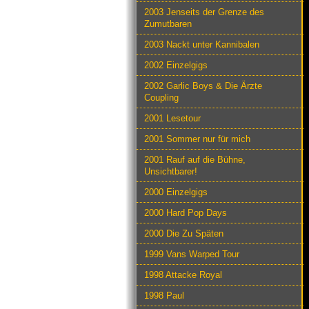
2003 Jenseits der Grenze des
Zumutbaren
2003 Nackt unter Kannibalen
2002 Einzelgigs
2002 Garlic Boys & Die Ärzte
Coupling
2001 Lesetour
2001 Sommer nur für mich
2001 Rauf auf die Bühne,
Unsichtbarer!
2000 Einzelgigs
2000 Hard Pop Days
2000 Die Zu Späten
1999 Vans Warped Tour
1998 Attacke Royal
1998 Paul