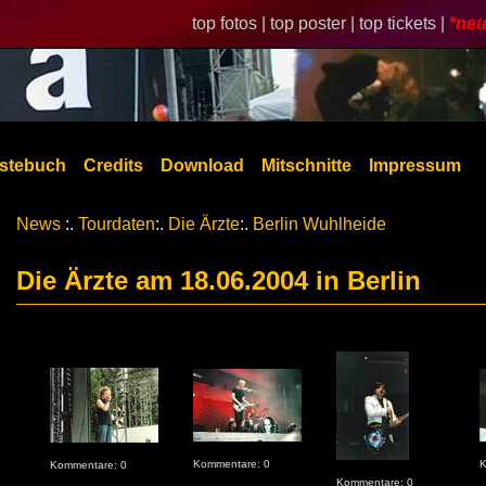
top fotos |
top poster |
top tickets |
*neu
stebuch
Credits
Download
Mitschnitte
Impressum
News
:.
Tourdaten
:.
Die Ärzte
:.
Berlin Wuhlheide
Die Ärzte am 18.06.2004 in Berlin
Kommentare: 0
K
Kommentare: 0
Kommentare: 0