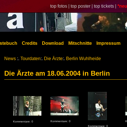
top fotos |
top poster |
top tickets |
*neu
stebuch
Credits
Download
Mitschnitte
Impressum
News
:.
Tourdaten
:.
Die Ärzte
:.
Berlin Wuhlheide
Die Ärzte am 18.06.2004 in Berlin
Kommentare: 0
K
Kommentare: 0
Kommentare: 0