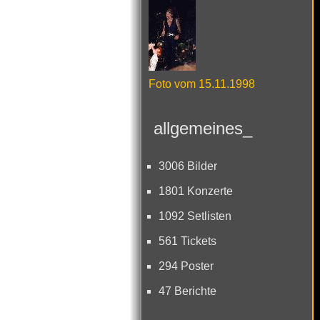
Foto vom 15.11.1998
allgemeines_
3006 Bilder
1801 Konzerte
1092 Setlisten
561 Tickets
294 Poster
47 Berichte