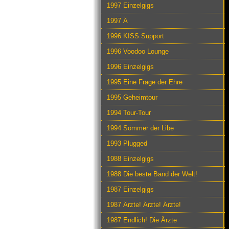
1997 Einzelgigs
1997 Ä
1996 KISS Support
1996 Voodoo Lounge
1996 Einzelgigs
1995 Eine Frage der Ehre
1995 Geheimtour
1994 Tour-Tour
1994 Sömmer der Libe
1993 Plugged
1988 Einzelgigs
1988 Die beste Band der Welt!
1987 Einzelgigs
1987 Ärzte! Ärzte! Ärzte!
1987 Endlich! Die Ärzte