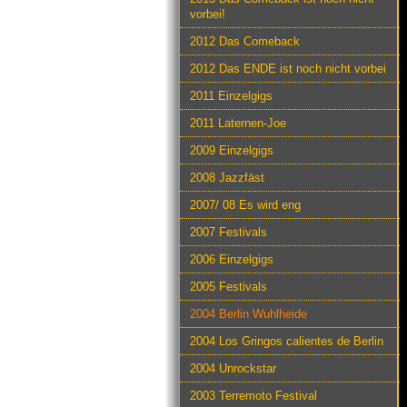
vorbei!
2012 Das Comeback
2012 Das ENDE ist noch nicht vorbei
2011 Einzelgigs
2011 Laternen-Joe
2009 Einzelgigs
2008 Jazzfäst
2007/ 08 Es wird eng
2007 Festivals
2006 Einzelgigs
2005 Festivals
2004 Berlin Wuhlheide
2004 Los Gringos calientes de Berlin
2004 Unrockstar
2003 Terremoto Festival