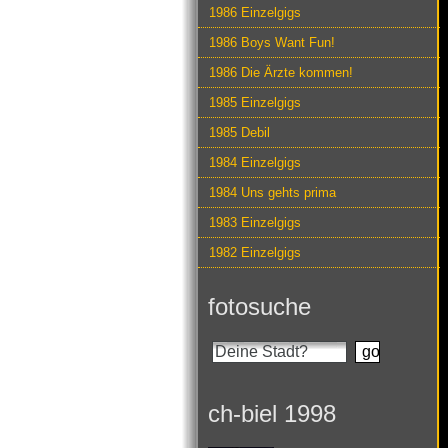
1986 Einzelgigs
1986 Boys Want Fun!
1986 Die Ärzte kommen!
1985 Einzelgigs
1985 Debil
1984 Einzelgigs
1984 Uns gehts prima
1983 Einzelgigs
1982 Einzelgigs
fotosuche
ch-biel 1998