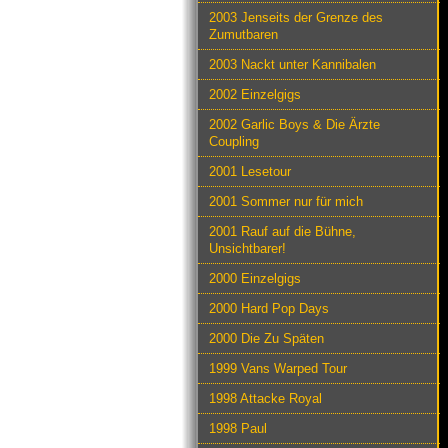
2003 Jenseits der Grenze des
Zumutbaren
2003 Nackt unter Kannibalen
2002 Einzelgigs
2002 Garlic Boys & Die Ärzte
Coupling
2001 Lesetour
2001 Sommer nur für mich
2001 Rauf auf die Bühne,
Unsichtbarer!
2000 Einzelgigs
2000 Hard Pop Days
2000 Die Zu Späten
1999 Vans Warped Tour
1998 Attacke Royal
1998 Paul