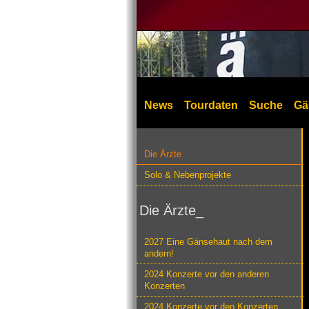
News
Tourdaten
Suche
Gä
Die Ärzte
Solo & Nebenprojekte
Die Ärzte_
2027 Eine Gänsehaut nach dem
andern!
2024 Konzerte vor den anderen
Konzerten
2024 Konzerte vor den Konzerten