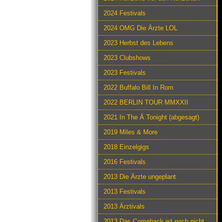
2024 Festivals
2024 OMG Die Ärzte LOL
2023 Herbst des Lebens
2023 Clubshows
2023 Festivals
2022 Buffalo Bill In Rom
2022 BERLIN TOUR MMXXII
2021 In The Ä Tonight (abgesagt)
2019 Miles & More
2018 Einzelgigs
2016 Festivals
2013 Die Ärzte ungeplant
2013 Festivals
2013 Ärztivals
2013 Das Comeback ist noch nicht