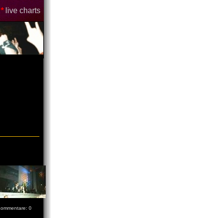
*
live charts
ommentare: 0