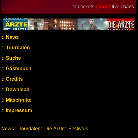
top tickets |
*neu*
live charts
News
Tourdaten
Suche
Gästebuch
Credits
Download
Mitschnitte
Impressum
News
:.
Tourdaten
:.
Die Ärzte
:.
Festivals