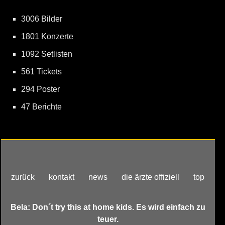
3006 Bilder
1801 Konzerte
1092 Setlisten
561 Tickets
294 Poster
47 Berichte
zurück
kontakt
news
die ärzte offiziell
top
Bela: Don´t try this at home kids. Es wird einfach zu
teuer.