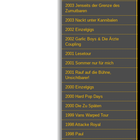
2003 Jenseits der Grenze des
Zumutbaren
2003 Nackt unter Kannibalen
2002 Einzelgigs
2002 Garlic Boys & Die Ärzte
Coupling
2001 Lesetour
2001 Sommer nur für mich
2001 Rauf auf die Bühne,
Unsichtbarer!
2000 Einzelgigs
2000 Hard Pop Days
2000 Die Zu Späten
1999 Vans Warped Tour
1998 Attacke Royal
1998 Paul