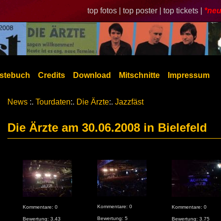
top fotos |
top poster |
top tickets |
*neu
stebuch
Credits
Download
Mitschnitte
Impressum
News
:.
Tourdaten
:.
Die Ärzte
:.
Jazzfäst
Die Ärzte am 30.06.2008 in Bielefeld
Kommentare: 0
Kommentare: 0
Kommentare: 0
Bewertung: 5
Bewertung: 3.43
Bewertung: 3.75