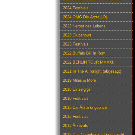
2024 Festivals
2024 OMG Die Ärzte LOL
2023 Herbst des Lebens
2023 Clubshows
2023 Festivals
2022 Buffalo Bill In Rom
2022 BERLIN TOUR MMXXII
2021 In The Ä Tonight (abgesagt)
2019 Miles & More
2018 Einzelgigs
2016 Festivals
2013 Die Ärzte ungeplant
2013 Festivals
2013 Ärztivals
2013 Das Comeback ist noch nicht