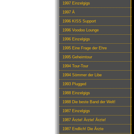
1997 Einzelgigs
1997 Ä
1996 KISS Support
1996 Voodoo Lounge
1996 Einzelgigs
1995 Eine Frage der Ehre
1995 Geheimtour
1994 Tour-Tour
1994 Sömmer der Libe
1993 Plugged
1988 Einzelgigs
1988 Die beste Band der Welt!
1987 Einzelgigs
1987 Ärzte! Ärzte! Ärzte!
1987 Endlich! Die Ärzte