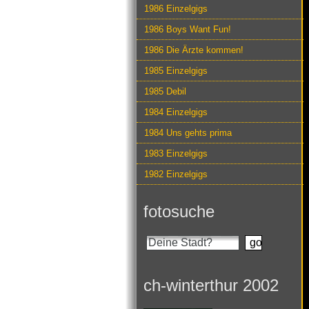
1986 Einzelgigs
1986 Boys Want Fun!
1986 Die Ärzte kommen!
1985 Einzelgigs
1985 Debil
1984 Einzelgigs
1984 Uns gehts prima
1983 Einzelgigs
1982 Einzelgigs
fotosuche
ch-winterthur 2002