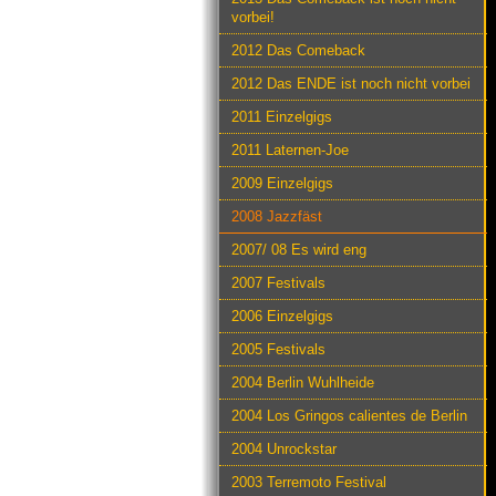
vorbei!
2012 Das Comeback
2012 Das ENDE ist noch nicht vorbei
2011 Einzelgigs
2011 Laternen-Joe
2009 Einzelgigs
2008 Jazzfäst
2007/ 08 Es wird eng
2007 Festivals
2006 Einzelgigs
2005 Festivals
2004 Berlin Wuhlheide
2004 Los Gringos calientes de Berlin
2004 Unrockstar
2003 Terremoto Festival