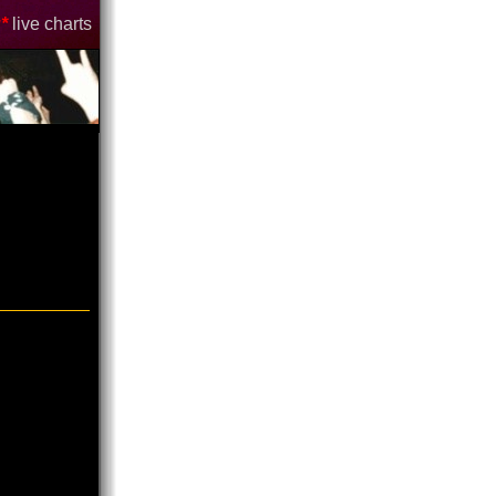
*
live charts