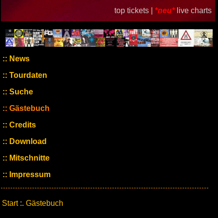
top tickets |
*neu*
live charts
News
Tourdaten
Suche
Gästebuch
Credits
Download
Mitschnitte
Impressum
Start
:.
Gästebuch