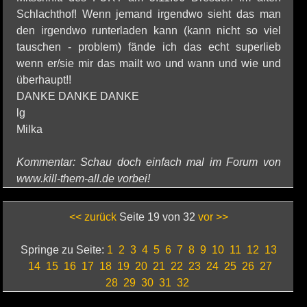
Schlachthof! Wenn jemand irgendwo sieht das man
den irgendwo runterladen kann (kann nicht so viel
tauschen - problem) fände ich das echt superlieb
wenn er/sie mir das mailt wo und wann und wie und
überhaupt!!
DANKE DANKE DANKE
lg
Milka
Kommentar: Schau doch einfach mal im Forum von
www.kill-them-all.de vorbei!
<< zurück
Seite 19 von 32
vor >>
Springe zu Seite:
1
2
3
4
5
6
7
8
9
10
11
12
13
14
15
16
17
18
19
20
21
22
23
24
25
26
27
28
29
30
31
32