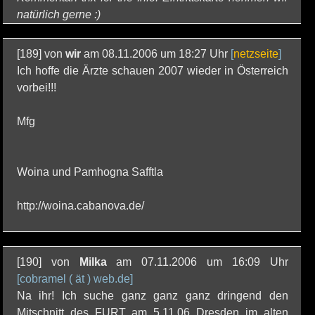
natürlich gerne :)
[189] von
wir
am 08.11.2006 um 18:27 Uhr
[
netzseite
]
Ich hoffe die Ärzte schauen 2007 wieder in Österreich
vorbei!!!
Mfg
Woina und Pamhogna Safftla
http://woina.cabanova.de/
[190] von
Milka
am 07.11.2006 um 16:09 Uhr
[cobramel ( ät ) web.de]
Na ihr! Ich suche ganz ganz ganz dringend den
Mitschnitt des FURT am 5.11.06 Dresden im alten