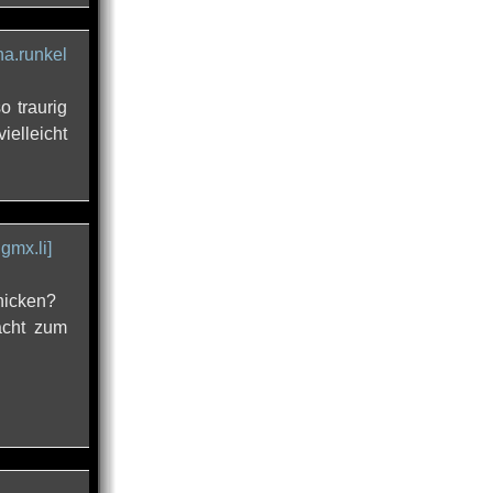
ana.runkel
o traurig
ielleicht
 gmx.li]
hicken?
acht zum