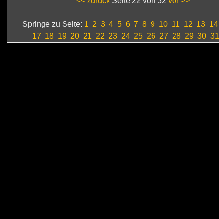
<< zurück
Seite 22 von 32
vor >>
Springe zu Seite:
1
2
3
4
5
6
7
8
9
10
11
12
13
14
17
18
19
20
21
22
23
24
25
26
27
28
29
30
31