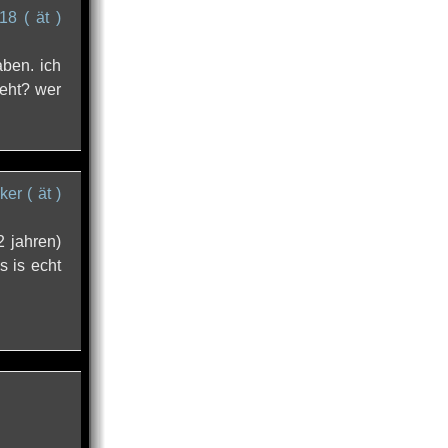
18 ( ät )
aben. ich
geht? wer
ker ( ät )
2 jahren)
s is echt