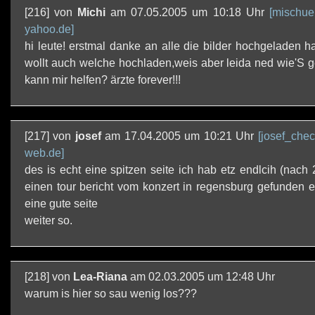
[216] von
Michi
am 07.05.2005 um 10:18 Uhr
[mischue
yahoo.de]
hi leute! erstmal danke an alle die bilder hochgeladen h
wollt auch welche hochladen,weis aber leida ned wie'S 
kann mir helfen? ärzte forever!!!
[217] von
josef
am 17.04.2005 um 10:21 Uhr
[josef_chec
web.de]
des is echt eine spitzen seite ich hab etz endlcih (nach 
einen tour bericht vom konzert in regensburg gefunden e
eine gute seite
weiter so.
[218] von
Lea-Riana
am 02.03.2005 um 12:48 Uhr
warum is hier so sau wenig los???