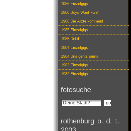
1986 Einzelgigs
1986 Boys Want Fun!
1986 Die Ärzte kommen!
1985 Einzelgigs
1985 Debil
1984 Einzelgigs
1984 Uns gehts prima
1983 Einzelgigs
1982 Einzelgigs
fotosuche
rothenburg o. d. t.
2003