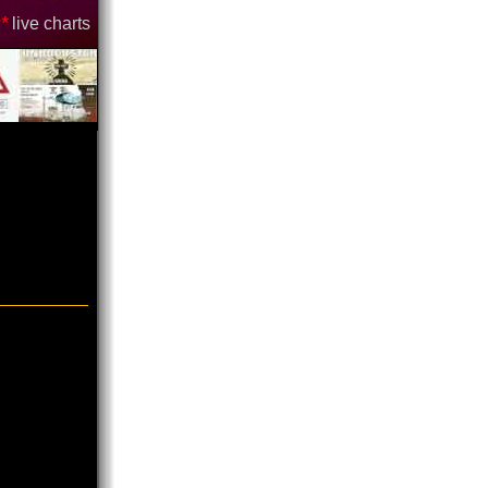
*
live charts