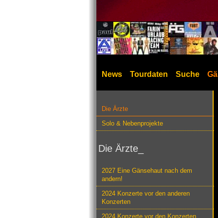
News
Tourdaten
Suche
Gä
Die Ärzte
Solo & Nebenprojekte
Die Ärzte_
2027 Eine Gänsehaut nach dem
andern!
2024 Konzerte vor den anderen
Konzerten
2024 Konzerte vor den Konzerten