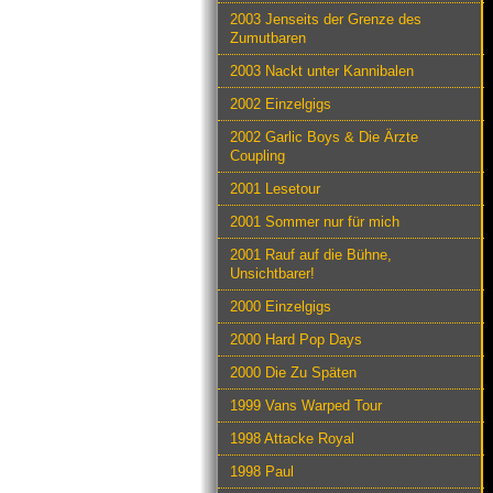
2003 Jenseits der Grenze des
Zumutbaren
2003 Nackt unter Kannibalen
2002 Einzelgigs
2002 Garlic Boys & Die Ärzte
Coupling
2001 Lesetour
2001 Sommer nur für mich
2001 Rauf auf die Bühne,
Unsichtbarer!
2000 Einzelgigs
2000 Hard Pop Days
2000 Die Zu Späten
1999 Vans Warped Tour
1998 Attacke Royal
1998 Paul