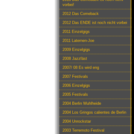
vorbei!
2012 Das Comeback
2012 Das ENDE ist noch nicht vorbei
2011 Einzelgigs
2011 Laternen-Joe
2009 Einzelgigs
2008 Jazzfäst
2007/ 08 Es wird eng
2007 Festivals
2006 Einzelgigs
2005 Festivals
2004 Berlin Wuhlheide
2004 Los Gringos calientes de Berlin
2004 Unrockstar
2003 Terremoto Festival