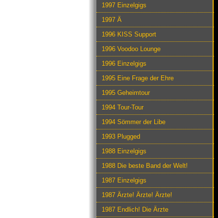
1997 Einzelgigs
1997 Ä
1996 KISS Support
1996 Voodoo Lounge
1996 Einzelgigs
1995 Eine Frage der Ehre
1995 Geheimtour
1994 Tour-Tour
1994 Sömmer der Libe
1993 Plugged
1988 Einzelgigs
1988 Die beste Band der Welt!
1987 Einzelgigs
1987 Ärzte! Ärzte! Ärzte!
1987 Endlich! Die Ärzte