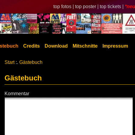
top fotos |
top poster |
top tickets |
*neu
stebuch
Credits
Download
Mitschnitte
Impressum
Start
:.
Gästebuch
Gästebuch
Kommentar