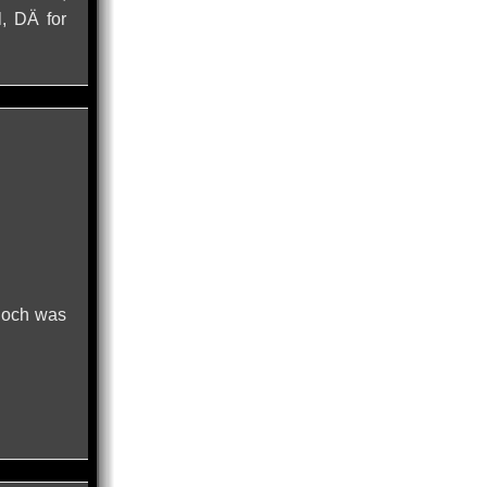
, DÄ for
 noch was