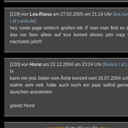
[219] von
Lea-Riana
am 27.02.2005 um 21:14 Uhr
[lea.ri
( ät ) web.de]
hey coole page wirklich großes lob !!! man man find es s
das nur farin allein auf tour kommt dieses jahr naja v
nächstets jahr!!!
[220] von
Horst
am 22.12.2004 um 23:24 Uhr
[Bela.b ( ät )
hi
kann mir jmd. bilder vom Ärzte konzert vom 16.07.2004 sc
währe sehr nett. hätte auch noch ein paar selbst gem
tauschen anzubieten
greetz Horst