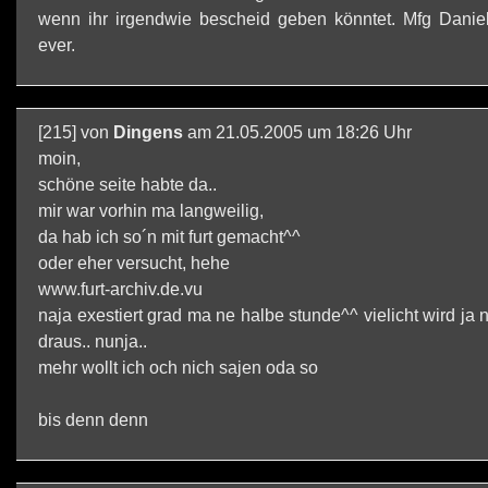
wenn ihr irgendwie bescheid geben könntet. Mfg Daniel
ever.
[215] von
Dingens
am 21.05.2005 um 18:26 Uhr
moin,
schöne seite habte da..
mir war vorhin ma langweilig,
da hab ich so´n mit furt gemacht^^
oder eher versucht, hehe
www.furt-archiv.de.vu
naja exestiert grad ma ne halbe stunde^^ vielicht wird ja
draus.. nunja..
mehr wollt ich och nich sajen oda so
bis denn denn