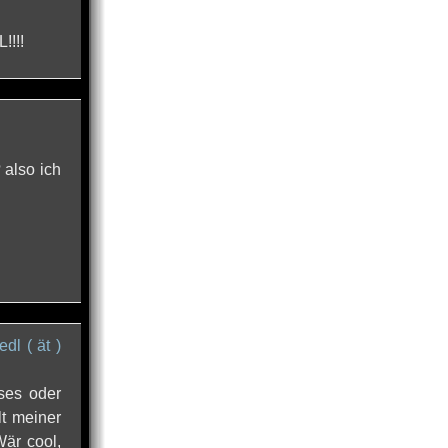
!!!!
 also ich
edl ( ät )
eses oder
t meiner
är cool,