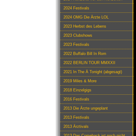
2024 Festivals
2024 OMG Die Ärzte LOL
2023 Herbst des Lebens
2023 Clubshows
2023 Festivals
2022 Buffalo Bill In Rom
2022 BERLIN TOUR MMXXII
2021 In The Ä Tonight (abgesagt)
2019 Miles & More
2018 Einzelgigs
2016 Festivals
2013 Die Ärzte ungeplant
2013 Festivals
2013 Ärztivals
2013 Das Comeback ist noch nicht