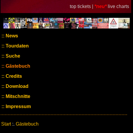
top tickets |
*neu*
live charts
News
Tourdaten
Suche
Gästebuch
Credits
Download
Mitschnitte
Impressum
Start
:.
Gästebuch