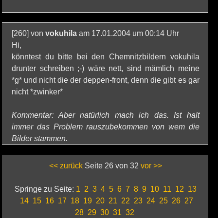
[260] von
vokuhila
am 17.01.2004 um 00:14 Uhr
Hi,
könntest du bitte bei den Chemnitzbildern vokuhila
drunter schreiben ;-) wäre nett, sind mämlich meine
*g* und nicht die der deppen-front, denn die gibt es gar
nicht *zwinker*
Kommentar: Aber natürlich mach ich das. Ist halt
immer das Problem rauszubekommen von wem die
Bilder stammen.
<< zurück
Seite 26 von 32
vor >>
Springe zu Seite:
1
2
3
4
5
6
7
8
9
10
11
12
13
14
15
16
17
18
19
20
21
22
23
24
25
26
27
28
29
30
31
32