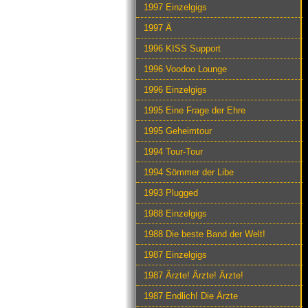
1997 Einzelgigs
1997 Ä
1996 KISS Support
1996 Voodoo Lounge
1996 Einzelgigs
1995 Eine Frage der Ehre
1995 Geheimtour
1994 Tour-Tour
1994 Sömmer der Libe
1993 Plugged
1988 Einzelgigs
1988 Die beste Band der Welt!
1987 Einzelgigs
1987 Ärzte! Ärzte! Ärzte!
1987 Endlich! Die Ärzte