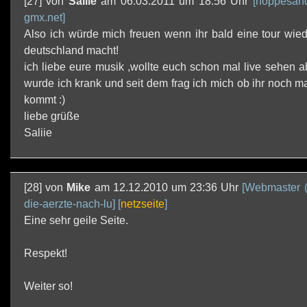
[27] von
Saliie
am 06.03.2011 um 18:56 Uhr
[hoppesand
gmx.net]
Also ich würde mich freuen wenn ihr bald eine tour wie
deutschland macht!
ich liebe eure musik ,wollte euch schon mal live sehen 
wurde ich krank und seit dem frag ich mich ob ihr noch m
kommt :)
liebe grüße
Saliie
[28] von
Mike
am 12.12.2010 um 23:36 Uhr
[Webmaster ( 
die-aerzte-nach-lu]
[
netzseite
]
Eine sehr geile Seite.
Respekt!
Weiter so!