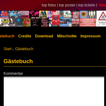
top fotos |
top poster |
top tickets |
*neu
stebuch
Credits
Download
Mitschnitte
Impressum
Start
:.
Gästebuch
Gästebuch
Kommentar