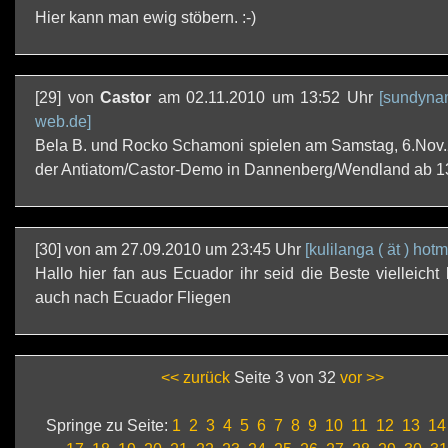
Hier kann man ewig stöbern. :-)
[29] von
Castor
am 02.11.2010 um 13:52 Uhr
[sundyna
web.de]
Bela B. und Rocko Schamoni spielen am Samstag, 6.Nov.
der Antiatom/Castor-Demo in Dannenberg/Wendland ab 13
[30] von
am 27.09.2010 um 23:45 Uhr
[kulilanga ( ät ) hotm
Hallo hier fan aus Ecuador ihr seid die Beste vielleicht 
auch nach Ecuador Fliegen
<< zurück
Seite 3 von 32
vor >>
Springe zu Seite:
1
2
3
4
5
6
7
8
9
10
11
12
13
14