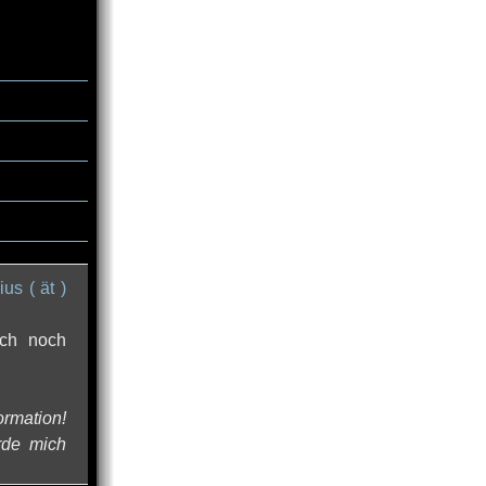
ius ( ät )
ich noch
ormation!
rde mich