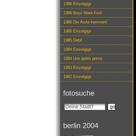
1986 Einzelgigs
1986 Boys Want Fun!
1986 Die Ärzte kommen!
1985 Einzelgigs
1985 Debil
1984 Einzelgigs
1984 Uns gehts prima
1983 Einzelgigs
1982 Einzelgigs
fotosuche
berlin 2004