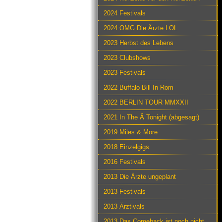
2024 Festivals
2024 OMG Die Ärzte LOL
2023 Herbst des Lebens
2023 Clubshows
2023 Festivals
2022 Buffalo Bill In Rom
2022 BERLIN TOUR MMXXII
2021 In The Ä Tonight (abgesagt)
2019 Miles & More
2018 Einzelgigs
2016 Festivals
2013 Die Ärzte ungeplant
2013 Festivals
2013 Ärztivals
2013 Das Comeback ist noch nicht