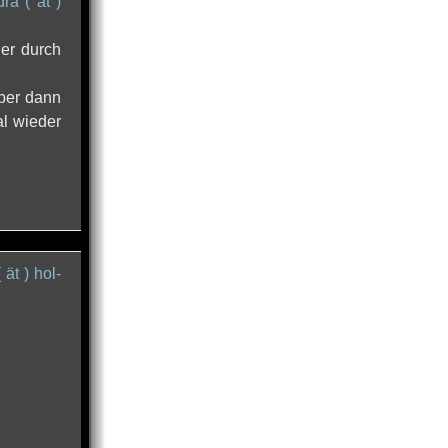
ra ( ät )
der durch
aber dann
al wieder
ät ) hol-