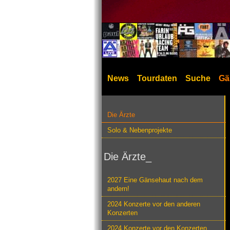
News
Tourdaten
Suche
Gä
Die Ärzte
Solo & Nebenprojekte
Die Ärzte_
2027 Eine Gänsehaut nach dem
andern!
2024 Konzerte vor den anderen
Konzerten
2024 Konzerte vor den Konzerten