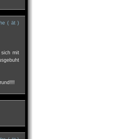
he ( ät )
sich mit
usgebuht
und!!!!