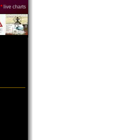
*
live charts