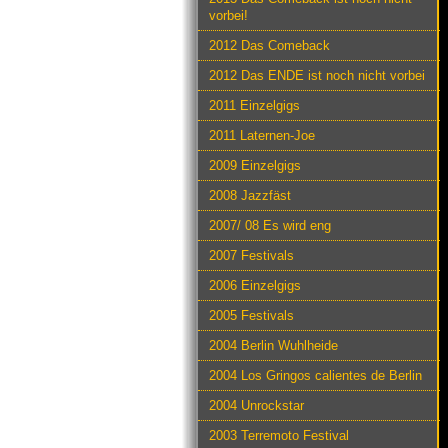
vorbei!
2012 Das Comeback
2012 Das ENDE ist noch nicht vorbei
2011 Einzelgigs
2011 Laternen-Joe
2009 Einzelgigs
2008 Jazzfäst
2007/ 08 Es wird eng
2007 Festivals
2006 Einzelgigs
2005 Festivals
2004 Berlin Wuhlheide
2004 Los Gringos calientes de Berlin
2004 Unrockstar
2003 Terremoto Festival