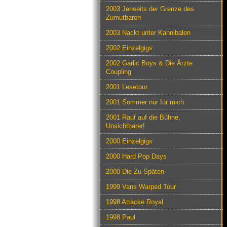
2003 Jenseits der Grenze des
Zumutbaren
2003 Nackt unter Kannibalen
2002 Einzelgigs
2002 Garlic Boys & Die Ärzte
Coupling
2001 Lesetour
2001 Sommer nur für mich
2001 Rauf auf die Bühne,
Unsichtbarer!
2000 Einzelgigs
2000 Hard Pop Days
2000 Die Zu Späten
1999 Vans Warped Tour
1998 Attacke Royal
1998 Paul