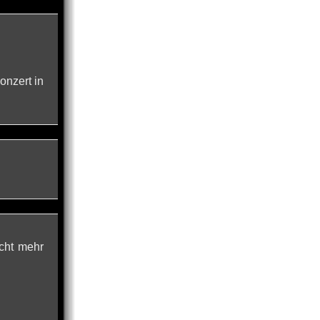
onzert in
cht mehr