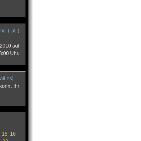
mo ( ät )
2010 auf
:00 Uhr.
ail.es]
konnt ihr
15
16