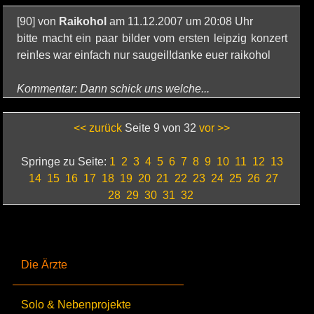
[90] von
Raikohol
am 11.12.2007 um 20:08 Uhr
bitte macht ein paar bilder vom ersten leipzig konzert
rein!es war einfach nur saugeil!danke euer raikohol
Kommentar: Dann schick uns welche...
<< zurück
Seite 9 von 32
vor >>
Springe zu Seite:
1
2
3
4
5
6
7
8
9
10
11
12
13
14
15
16
17
18
19
20
21
22
23
24
25
26
27
28
29
30
31
32
Die Ärzte
Solo & Nebenprojekte