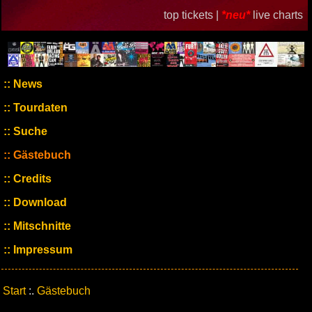
top tickets |
*neu*
live charts
News
Tourdaten
Suche
Gästebuch
Credits
Download
Mitschnitte
Impressum
Start
:.
Gästebuch