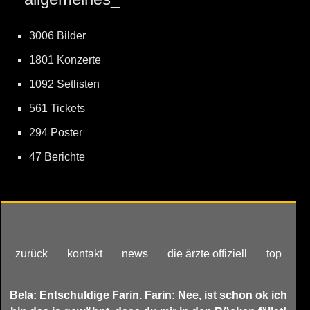
3006 Bilder
1801 Konzerte
1092 Setlisten
561 Tickets
294 Poster
47 Berichte
zurück
kontakt
news
die ärzte offiziell
top
Bela: Entschuldige Farin. Farin: Nee, ist schon ok ich