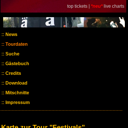
top tickets |
*neu*
live charts
News
Tourdaten
Suche
Gästebuch
Credits
Download
Mitschnitte
Impressum
Karte zur Tour "Festivals"