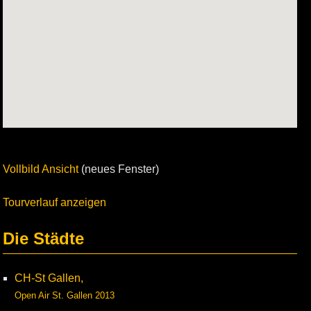
Vollbild Ansicht
(neues Fenster)
Tourverlauf anzeigen
Die Städte
CH-St Gallen,
Open Air St. Gallen 2013