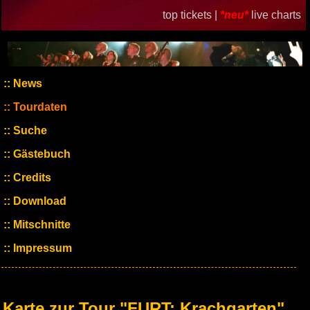
top tickets |
*neu*
live charts
News
Tourdaten
Suche
Gästebuch
Credits
Download
Mitschnitte
Impressum
Karte zur Tour "FURT: Krachgarten"