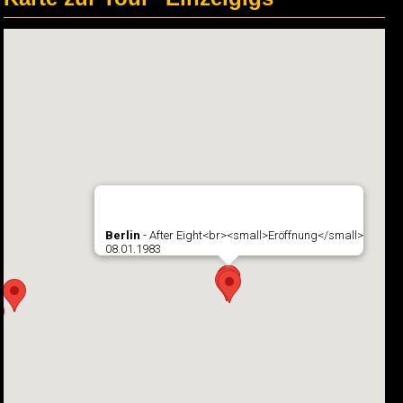
Berlin
- After Eight<br><small>Eröffnung</small>
08.01.1983