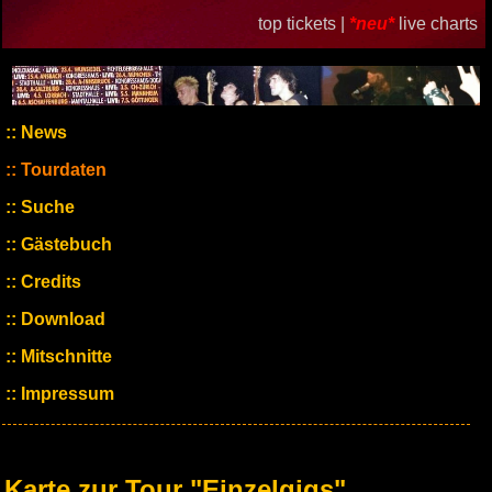
top tickets |
*neu*
live charts
News
Tourdaten
Suche
Gästebuch
Credits
Download
Mitschnitte
Impressum
Karte zur Tour "Einzelgigs"