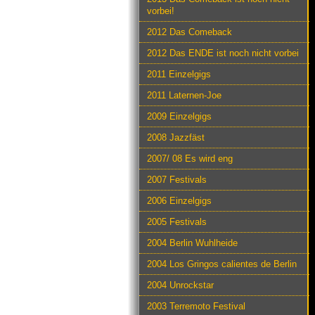
vorbei!
2012 Das Comeback
2012 Das ENDE ist noch nicht vorbei
2011 Einzelgigs
2011 Laternen-Joe
2009 Einzelgigs
2008 Jazzfäst
2007/ 08 Es wird eng
2007 Festivals
2006 Einzelgigs
2005 Festivals
2004 Berlin Wuhlheide
2004 Los Gringos calientes de Berlin
2004 Unrockstar
2003 Terremoto Festival