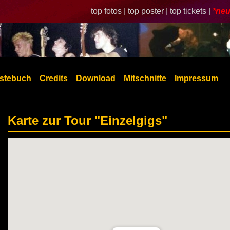
top fotos |
top poster |
top tickets |
*neu
stebuch
Credits
Download
Mitschnitte
Impressum
Karte zur Tour "Einzelgigs"