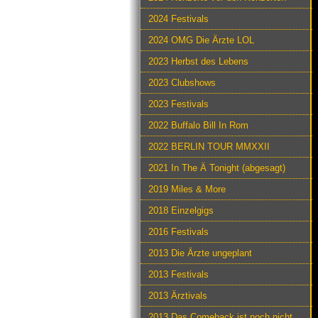
2024 Festivals
2024 OMG Die Ärzte LOL
2023 Herbst des Lebens
2023 Clubshows
2023 Festivals
2022 Buffalo Bill In Rom
2022 BERLIN TOUR MMXXII
2021 In The Ä Tonight (abgesagt)
2019 Miles & More
2018 Einzelgigs
2016 Festivals
2013 Die Ärzte ungeplant
2013 Festivals
2013 Ärztivals
2013 Das Comeback ist noch nicht