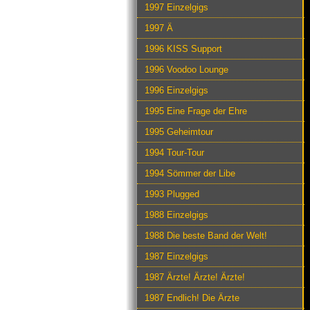
1997 Einzelgigs
1997 Ä
1996 KISS Support
1996 Voodoo Lounge
1996 Einzelgigs
1995 Eine Frage der Ehre
1995 Geheimtour
1994 Tour-Tour
1994 Sömmer der Libe
1993 Plugged
1988 Einzelgigs
1988 Die beste Band der Welt!
1987 Einzelgigs
1987 Ärzte! Ärzte! Ärzte!
1987 Endlich! Die Ärzte