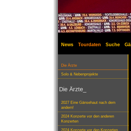
News
Tourdaten
Suche
Gä
Die Ärzte
Solo & Nebenprojekte
Die Ärzte_
2027 Eine Gänsehaut nach dem
andern!
2024 Konzerte vor den anderen
Konzerten
2024 Konzerte vor den Konzerten