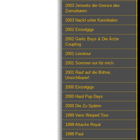
2003 Jenseits der Grenze des
Zumutbaren
2003 Nackt unter Kannibalen
2002 Einzelgigs
2002 Garlic Boys & Die Ärzte
Coupling
2001 Lesetour
2001 Sommer nur für mich
2001 Rauf auf die Bühne,
Unsichtbarer!
2000 Einzelgigs
2000 Hard Pop Days
2000 Die Zu Späten
1999 Vans Warped Tour
1998 Attacke Royal
1998 Paul