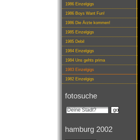
1986 Einzelgigs
1986 Boys Want Fun!
1986 Die Ärzte kommen!
1985 Einzelgigs
1985 Debil
1984 Einzelgigs
1984 Uns gehts prima
1983 Einzelgigs
1982 Einzelgigs
fotosuche
hamburg 2002