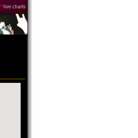
*
live charts