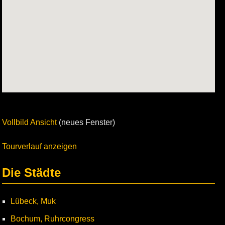
Vollbild Ansicht
(neues Fenster)
Tourverlauf anzeigen
Die Städte
Lübeck, Muk
Bochum, Ruhrcongress