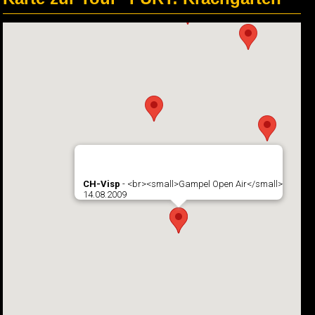
CH-Visp
- <br><small>Gampel Open Air</small>
14.08.2009