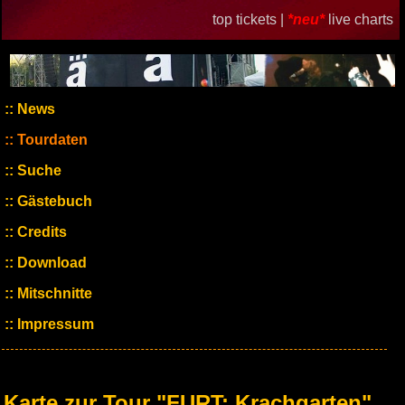
top tickets |
*neu*
live charts
News
Tourdaten
Suche
Gästebuch
Credits
Download
Mitschnitte
Impressum
Karte zur Tour "FURT: Krachgarten"