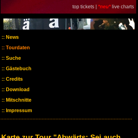
top tickets |
*neu*
live charts
News
Tourdaten
Suche
Gästebuch
Credits
Download
Mitschnitte
Impressum
Karte zur Tour "Abwärts: Sei auch