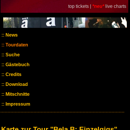
top tickets |
*neu*
live charts
News
Tourdaten
Suche
Gästebuch
Credits
Download
Mitschnitte
Impressum
Karte zur Tour "Bela B: Einzelgigs"