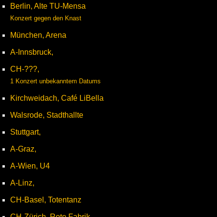
Berlin, Alte TU-Mensa
Konzert gegen den Knast
München, Arena
A-Innsbruck,
CH-???,
1 Konzert unbekanntem Datums
Kirchweidach, Café LiBella
Walsrode, Stadthallte
Stuttgart,
A-Graz,
A-Wien, U4
A-Linz,
CH-Basel, Totentanz
CH-Zürich, Rote Fabrik