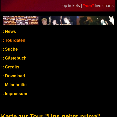
top tickets |
*neu*
live charts
News
Tourdaten
Suche
Gästebuch
Credits
Download
Mitschnitte
Impressum
Karte zur Tour "Uns gehts prima"