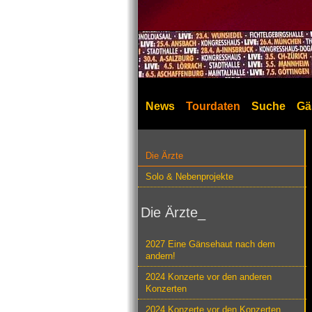
News
Tourdaten
Suche
Gä
Die Ärzte
Solo & Nebenprojekte
Die Ärzte_
2027 Eine Gänsehaut nach dem
andern!
2024 Konzerte vor den anderen
Konzerten
2024 Konzerte vor den Konzerten