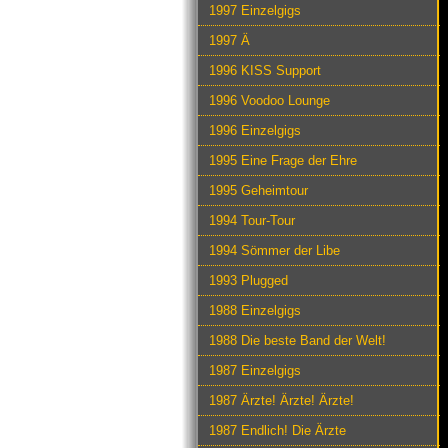
1997 Einzelgigs
1997 Ä
1996 KISS Support
1996 Voodoo Lounge
1996 Einzelgigs
1995 Eine Frage der Ehre
1995 Geheimtour
1994 Tour-Tour
1994 Sömmer der Libe
1993 Plugged
1988 Einzelgigs
1988 Die beste Band der Welt!
1987 Einzelgigs
1987 Ärzte! Ärzte! Ärzte!
1987 Endlich! Die Ärzte