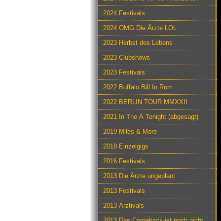
2024 Festivals
2024 OMG Die Ärzte LOL
2023 Herbst des Lebens
2023 Clubshows
2023 Festivals
2022 Buffalo Bill In Rom
2022 BERLIN TOUR MMXXII
2021 In The Ä Tonight (abgesagt)
2019 Miles & More
2018 Einzelgigs
2016 Festivals
2013 Die Ärzte ungeplant
2013 Festivals
2013 Ärztivals
2013 Das Comeback ist noch nicht