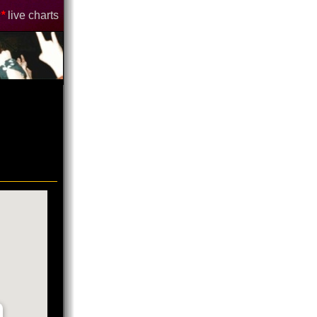
*
live charts