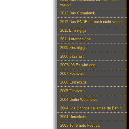
vorbei!
2012 Das Comeback
2012 Das ENDE ist noch nicht vorbei
2011 Einzelgigs
2011 Laternen-Joe
2009 Einzelgigs
2008 Jazzfäst
2007/ 08 Es wird eng
2007 Festivals
2006 Einzelgigs
2005 Festivals
2004 Berlin Wuhlheide
2004 Los Gringos calientes de Berlin
2004 Unrockstar
2003 Terremoto Festival