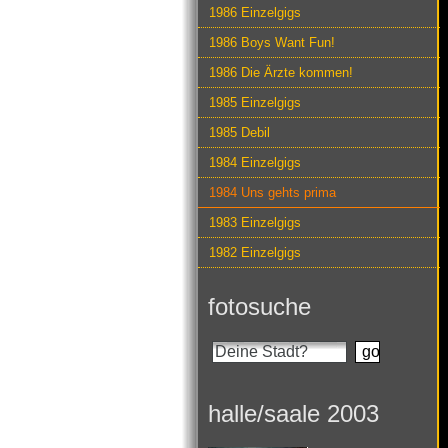
1986 Einzelgigs
1986 Boys Want Fun!
1986 Die Ärzte kommen!
1985 Einzelgigs
1985 Debil
1984 Einzelgigs
1984 Uns gehts prima
1983 Einzelgigs
1982 Einzelgigs
fotosuche
halle/saale 2003