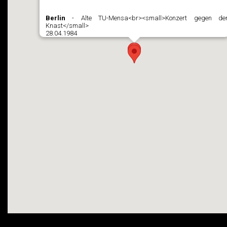
Berlin
- Alte TU-Mensa<br><small>Konzert gegen de
Knast</small>
28.04.1984