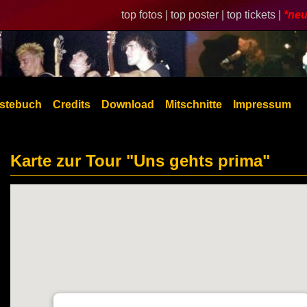
top fotos |
top poster |
top tickets |
*neu
stebuch
Credits
Download
Mitschnitte
Impressum
Karte zur Tour "Uns gehts prima"