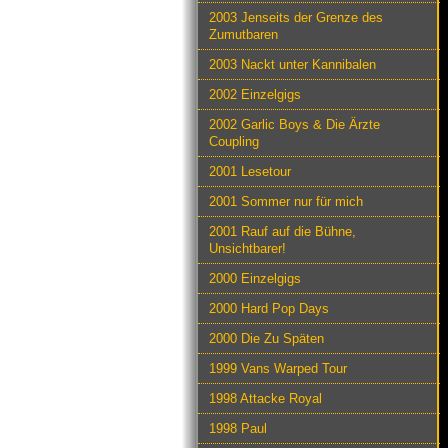
2003 Jenseits der Grenze des
Zumutbaren
2003 Nackt unter Kannibalen
2002 Einzelgigs
2002 Garlic Boys & Die Ärzte
Coupling
2001 Lesetour
2001 Sommer nur für mich
2001 Rauf auf die Bühne,
Unsichtbarer!
2000 Einzelgigs
2000 Hard Pop Days
2000 Die Zu Späten
1999 Vans Warped Tour
1998 Attacke Royal
1998 Paul