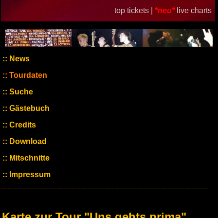
top tickets |
*neu*
live charts
News
Tourdaten
Suche
Gästebuch
Credits
Download
Mitschnitte
Impressum
Karte zur Tour "Uns gehts prima"