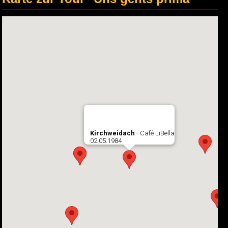
Kirchweidach
- Café LiBella
02.05.1984