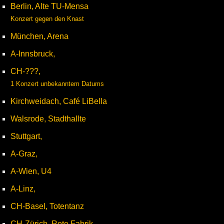
Berlin, Alte TU-Mensa
Konzert gegen den Knast
München, Arena
A-Innsbruck,
CH-???,
1 Konzert unbekanntem Datums
Kirchweidach, Café LiBella
Walsrode, Stadthallte
Stuttgart,
A-Graz,
A-Wien, U4
A-Linz,
CH-Basel, Totentanz
CH-Zürich, Rote Fabrik