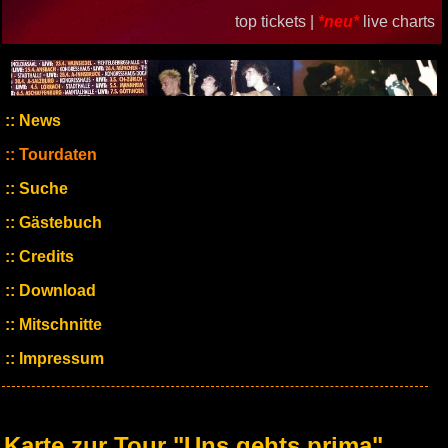
top tickets |
*neu*
live charts
News
Tourdaten
Suche
Gästebuch
Credits
Download
Mitschnitte
Impressum
Karte zur Tour "Uns gehts prima"