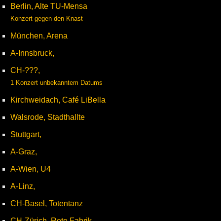
Berlin, Alte TU-Mensa
Konzert gegen den Knast
München, Arena
A-Innsbruck,
CH-???,
1 Konzert unbekanntem Datums
Kirchweidach, Café LiBella
Walsrode, Stadthallte
Stuttgart,
A-Graz,
A-Wien, U4
A-Linz,
CH-Basel, Totentanz
CH-Zürich, Rote Fabrik