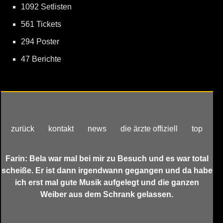
1092 Setlisten
561 Tickets
294 Poster
47 Berichte
zurück
kontakt
news
die ärzte offiziell
top
Farin: Bela war mal bei mir zu Besuch und es war total
scheiße. Er ist dann irgendwann gegangen und da habe
ich erst mal gute Musik aufgelegt und die ganzen
Weiber aus dem Schrank gelassen.