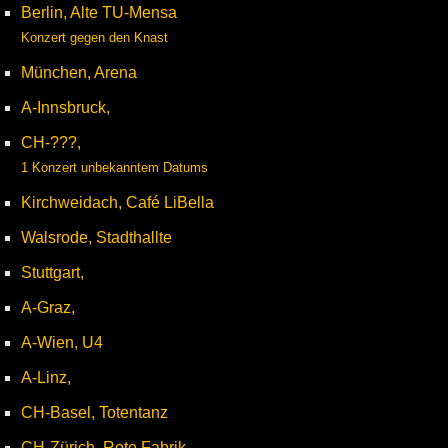
Berlin, Alte TU-Mensa
Konzert gegen den Knast
München, Arena
A-Innsbruck,
CH-???,
1 Konzert unbekanntem Datums
Kirchweidach, Café LiBella
Walsrode, Stadthallte
Stuttgart,
A-Graz,
A-Wien, U4
A-Linz,
CH-Basel, Totentanz
CH-Zürich, Rote Fabrik