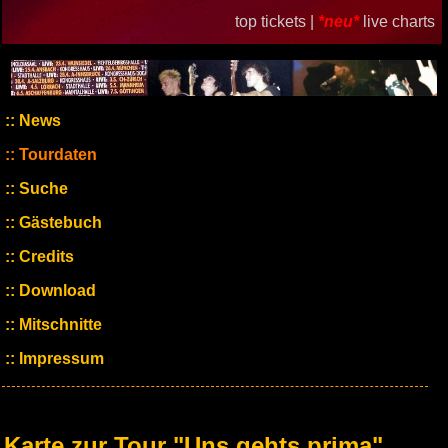
top tickets |
*neu*
live charts
News
Tourdaten
Suche
Gästebuch
Credits
Download
Mitschnitte
Impressum
Karte zur Tour "Uns gehts prima"