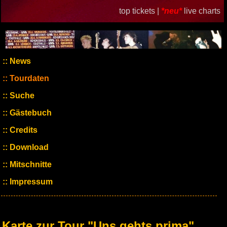
top tickets |
*neu*
live charts
News
Tourdaten
Suche
Gästebuch
Credits
Download
Mitschnitte
Impressum
Karte zur Tour "Uns gehts prima"