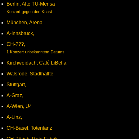
Berlin, Alte TU-Mensa
Konzert gegen den Knast
München, Arena
A-Innsbruck,
CH-???,
1 Konzert unbekanntem Datums
Kirchweidach, Café LiBella
Walsrode, Stadthallte
Stuttgart,
A-Graz,
A-Wien, U4
A-Linz,
CH-Basel, Totentanz
CH-Zürich, Rote Fabrik