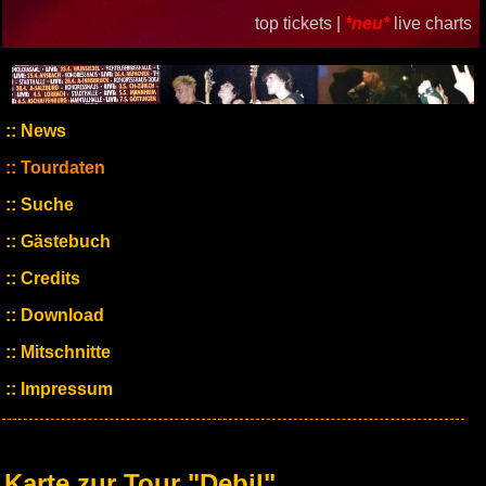
top tickets |
*neu*
live charts
News
Tourdaten
Suche
Gästebuch
Credits
Download
Mitschnitte
Impressum
Karte zur Tour "Debil"