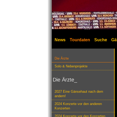
News
Tourdaten
Suche
Gä
Die Ärzte
Solo & Nebenprojekte
Die Ärzte_
2027 Eine Gänsehaut nach dem
andern!
2024 Konzerte vor den anderen
Konzerten
2024 Konzerte vor den Konzerten