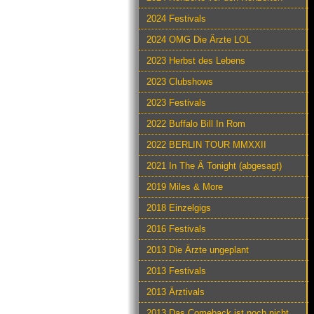
2024 Festivals
2024 OMG Die Ärzte LOL
2023 Herbst des Lebens
2023 Clubshows
2023 Festivals
2022 Buffalo Bill In Rom
2022 BERLIN TOUR MMXXII
2021 In The Ä Tonight (abgesagt)
2019 Miles & More
2018 Einzelgigs
2016 Festivals
2013 Die Ärzte ungeplant
2013 Festivals
2013 Ärztivals
2013 Das Comeback ist noch nicht