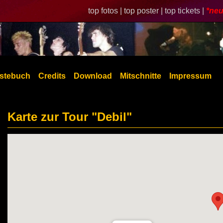
top fotos |
top poster |
top tickets |
*neu
stebuch
Credits
Download
Mitschnitte
Impressum
Karte zur Tour "Debil"