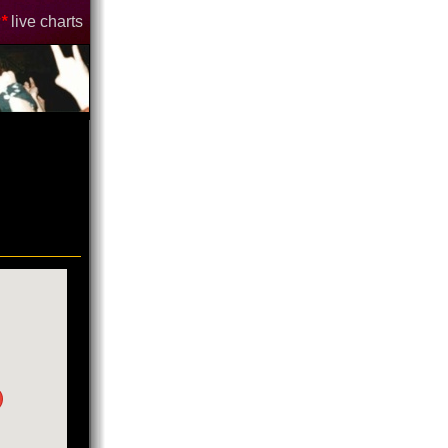
*
live charts