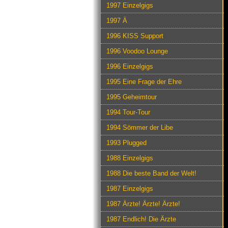
1997 Einzelgigs
1997 Ä
1996 KISS Support
1996 Voodoo Lounge
1996 Einzelgigs
1995 Eine Frage der Ehre
1995 Geheimtour
1994 Tour-Tour
1994 Sömmer der Libe
1993 Plugged
1988 Einzelgigs
1988 Die beste Band der Welt!
1987 Einzelgigs
1987 Ärzte! Ärzte! Ärzte!
1987 Endlich! Die Ärzte