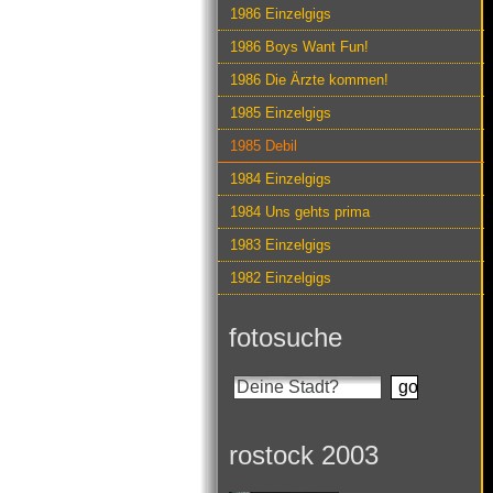
1986 Einzelgigs
1986 Boys Want Fun!
1986 Die Ärzte kommen!
1985 Einzelgigs
1985 Debil
1984 Einzelgigs
1984 Uns gehts prima
1983 Einzelgigs
1982 Einzelgigs
fotosuche
rostock 2003