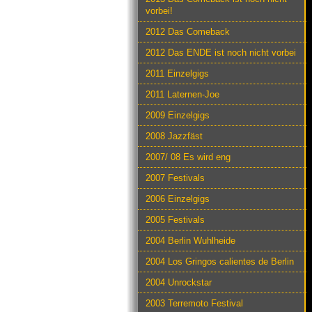
vorbei!
2012 Das Comeback
2012 Das ENDE ist noch nicht vorbei
2011 Einzelgigs
2011 Laternen-Joe
2009 Einzelgigs
2008 Jazzfäst
2007/ 08 Es wird eng
2007 Festivals
2006 Einzelgigs
2005 Festivals
2004 Berlin Wuhlheide
2004 Los Gringos calientes de Berlin
2004 Unrockstar
2003 Terremoto Festival