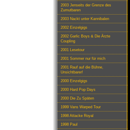
2003 Jenseits der Grenze des
Zumutbaren
2003 Nackt unter Kannibalen
2002 Einzelgigs
2002 Garlic Boys & Die Ärzte
Coupling
2001 Lesetour
2001 Sommer nur für mich
2001 Rauf auf die Bühne,
Unsichtbarer!
2000 Einzelgigs
2000 Hard Pop Days
2000 Die Zu Späten
1999 Vans Warped Tour
1998 Attacke Royal
1998 Paul