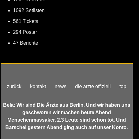
1092 Setlisten
561 Tickets
294 Poster
47 Berichte
zurück
kontakt
news
die ärzte offiziell
top
Bela: Wir sind Die Ärzte aus Berlin. Und wir haben uns
geschworen wir machen heute Abend
Menschenmassaker. 2,3 Leute sind schon tot. Und
Barschel gestern Abend ging auch auf unser Konto.