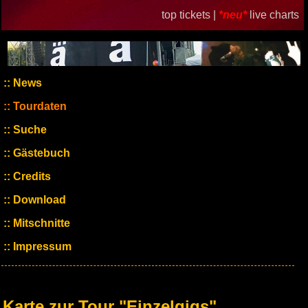
top tickets |
*neu*
live charts
News
Tourdaten
Suche
Gästebuch
Credits
Download
Mitschnitte
Impressum
Karte zur Tour "Einzelgigs"