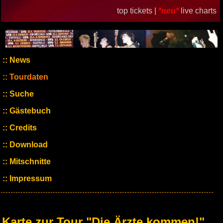
top tickets |
*neu*
live charts
News
Tourdaten
Suche
Gästebuch
Credits
Download
Mitschnitte
Impressum
Karte zur Tour "Die Ärzte kommen!"