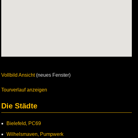
Vollbild Ansicht
(neues Fenster)
Tourverlauf anzeigen
Die Städte
Bielefeld, PC69
Wilhelsmaven, Pumpwerk