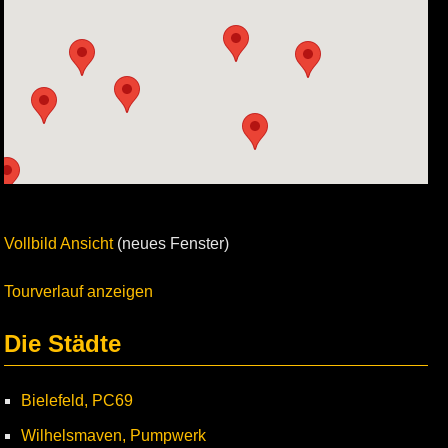
Vollbild Ansicht
(neues Fenster)
Tourverlauf anzeigen
Die Städte
Bielefeld, PC69
Wilhelsmaven, Pumpwerk