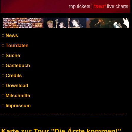
top tickets |
*neu*
live charts
News
Tourdaten
Suche
Gästebuch
Credits
Download
Mitschnitte
Impressum
Karte zur Tour "Die Ärzte kommen!"