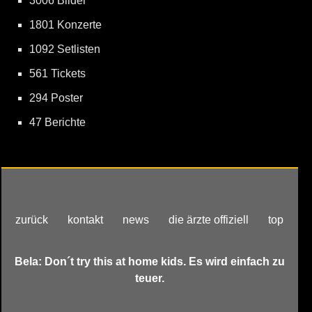
3006 Bilder
1801 Konzerte
1092 Setlisten
561 Tickets
294 Poster
47 Berichte
zurück
kontakt
news
die ärzte offiziell
top
Bela: Don´t try this at home kids. Es wird einfach zu
teuer.