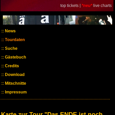
top tickets |
*neu*
live charts
News
Tourdaten
Suche
Gästebuch
Credits
Download
Mitschnitte
Impressum
Karte zur Tour "Das ENDE ist noch