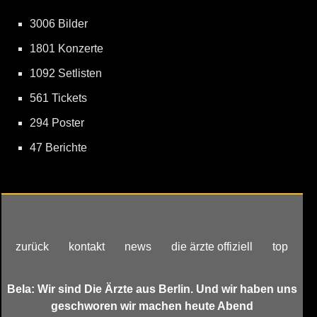
3006 Bilder
1801 Konzerte
1092 Setlisten
561 Tickets
294 Poster
47 Berichte
zurück
kontakt
news
die ärzte offiziell
top
Bela: Wir sind Die Ärzte aus Berlin. Und wir haben uns
geschworen wir machen heute Abend