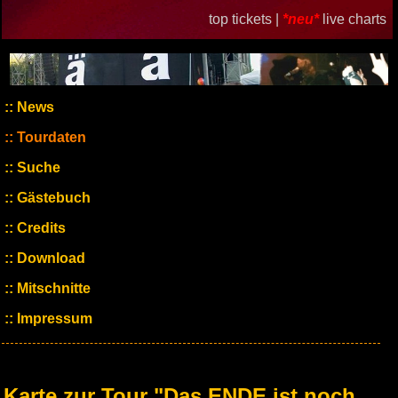
top tickets |
*neu*
live charts
News
Tourdaten
Suche
Gästebuch
Credits
Download
Mitschnitte
Impressum
Karte zur Tour "Das ENDE ist noch