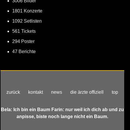
3006 Bilder
1801 Konzerte
1092 Setlisten
561 Tickets
294 Poster
47 Berichte
zurück
kontakt
news
die ärzte offiziell
top
Bela: Ich bin ein Baum Farin: nur weil ich dich ab und zu
anpisse, biste noch lange nicht ein Baum.