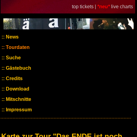
top tickets |
*neu*
live charts
News
Tourdaten
Suche
Gästebuch
Credits
Download
Mitschnitte
Impressum
Karte zur Tour "Das ENDE ist noch