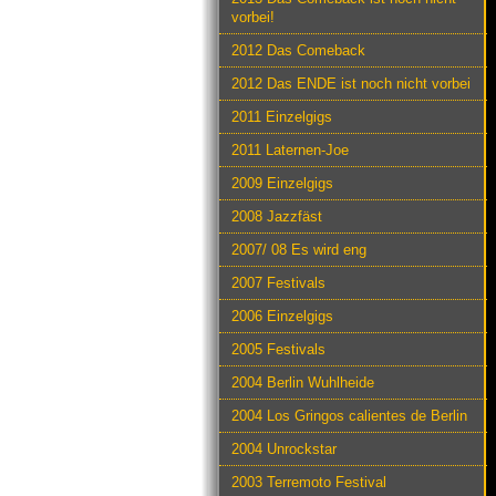
vorbei!
2012 Das Comeback
2012 Das ENDE ist noch nicht vorbei
2011 Einzelgigs
2011 Laternen-Joe
2009 Einzelgigs
2008 Jazzfäst
2007/ 08 Es wird eng
2007 Festivals
2006 Einzelgigs
2005 Festivals
2004 Berlin Wuhlheide
2004 Los Gringos calientes de Berlin
2004 Unrockstar
2003 Terremoto Festival