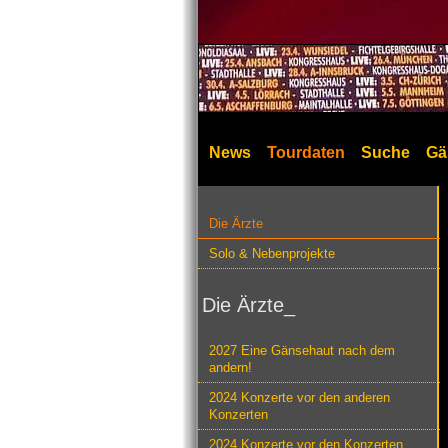
News
Tourdaten
Suche
Gä
Die Ärzte
Solo & Nebenprojekte
Die Ärzte_
2027 Eine Gänsehaut nach dem
andern!
2024 Konzerte vor den anderen
Konzerten
2024 Konzerte vor den Konzerten