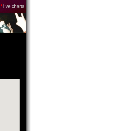
*
live charts