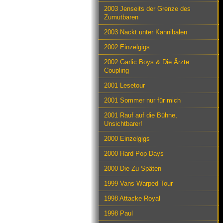
2003 Jenseits der Grenze des
Zumutbaren
2003 Nackt unter Kannibalen
2002 Einzelgigs
2002 Garlic Boys & Die Ärzte
Coupling
2001 Lesetour
2001 Sommer nur für mich
2001 Rauf auf die Bühne,
Unsichtbarer!
2000 Einzelgigs
2000 Hard Pop Days
2000 Die Zu Späten
1999 Vans Warped Tour
1998 Attacke Royal
1998 Paul