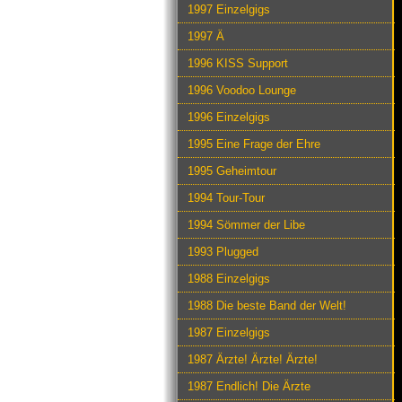
1997 Einzelgigs
1997 Ä
1996 KISS Support
1996 Voodoo Lounge
1996 Einzelgigs
1995 Eine Frage der Ehre
1995 Geheimtour
1994 Tour-Tour
1994 Sömmer der Libe
1993 Plugged
1988 Einzelgigs
1988 Die beste Band der Welt!
1987 Einzelgigs
1987 Ärzte! Ärzte! Ärzte!
1987 Endlich! Die Ärzte