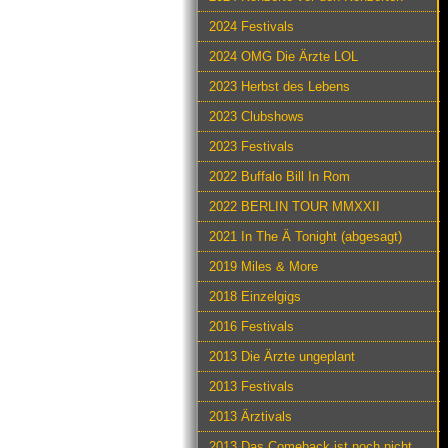
2024 Festivals
2024 OMG Die Ärzte LOL
2023 Herbst des Lebens
2023 Clubshows
2023 Festivals
2022 Buffalo Bill In Rom
2022 BERLIN TOUR MMXXII
2021 In The Ä Tonight (abgesagt)
2019 Miles & More
2018 Einzelgigs
2016 Festivals
2013 Die Ärzte ungeplant
2013 Festivals
2013 Ärztivals
2013 Das Comeback ist noch nicht