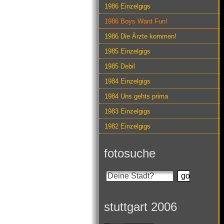
1986 Einzelgigs
1986 Boys Want Fun!
1986 Die Ärzte kommen!
1985 Einzelgigs
1985 Debil
1984 Einzelgigs
1984 Uns gehts prima
1983 Einzelgigs
1982 Einzelgigs
fotosuche
stuttgart 2006