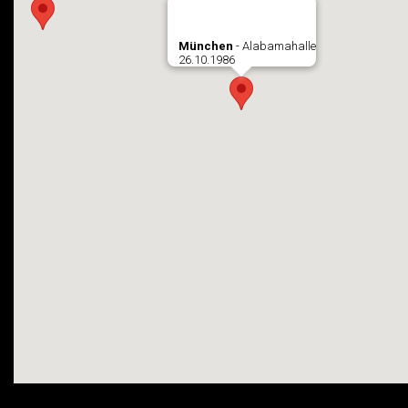
München
- Alabamahalle
26.10.1986