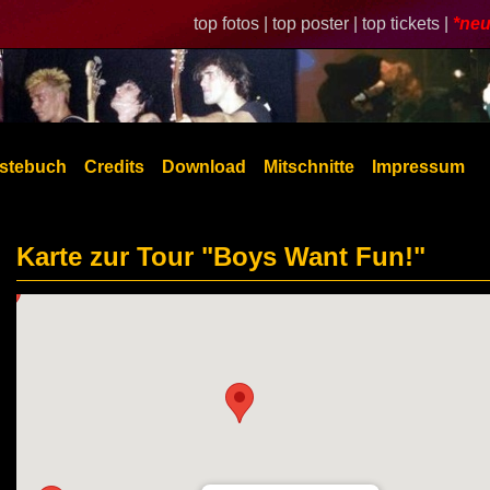
top fotos |
top poster |
top tickets |
*neu
stebuch
Credits
Download
Mitschnitte
Impressum
Karte zur Tour "Boys Want Fun!"