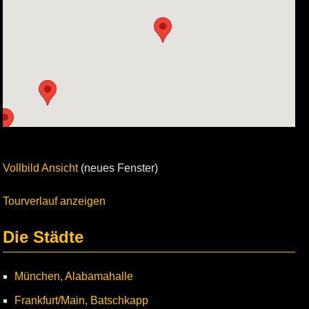
Vollbild Ansicht
(neues Fenster)
Tourverlauf anzeigen
Die Städte
München, Alabamahalle
Frankfurt/Main, Batschkapp