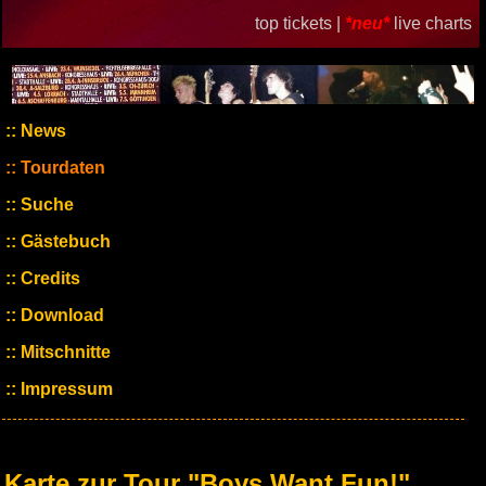
top tickets |
*neu*
live charts
News
Tourdaten
Suche
Gästebuch
Credits
Download
Mitschnitte
Impressum
Karte zur Tour "Boys Want Fun!"