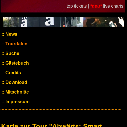
top tickets |
*neu*
live charts
News
Tourdaten
Suche
Gästebuch
Credits
Download
Mitschnitte
Impressum
Karte zur Tour "Abwärts: Smart