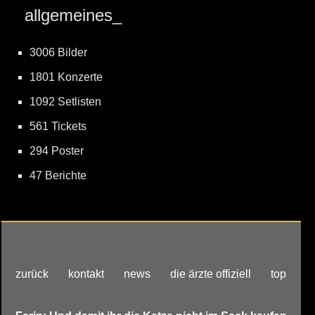
allgemeines_
3006 Bilder
1801 Konzerte
1092 Setlisten
561 Tickets
294 Poster
47 Berichte
zurück
kontakt
news
die ärzte offiziell
top