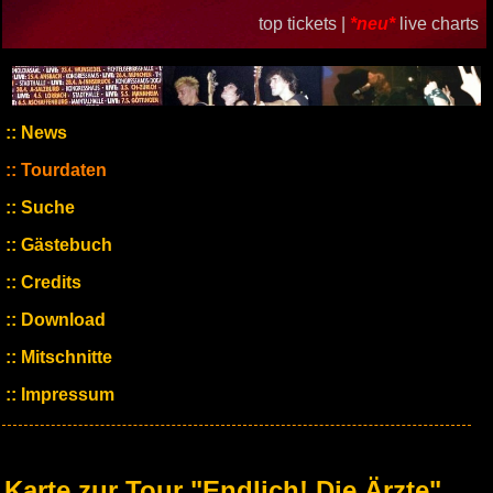
top tickets |
*neu*
live charts
News
Tourdaten
Suche
Gästebuch
Credits
Download
Mitschnitte
Impressum
Karte zur Tour "Endlich! Die Ärzte"