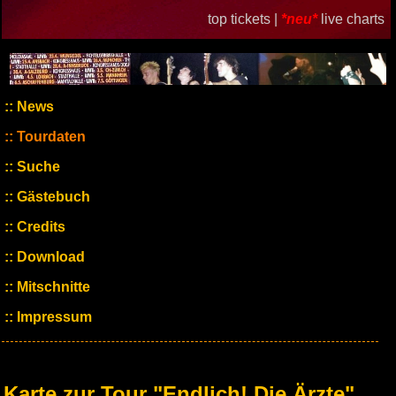
top tickets |
*neu*
live charts
News
Tourdaten
Suche
Gästebuch
Credits
Download
Mitschnitte
Impressum
Karte zur Tour "Endlich! Die Ärzte"