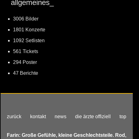
allgemeines_
3006 Bilder
1801 Konzerte
1092 Setlisten
561 Tickets
294 Poster
47 Berichte
zurück
kontakt
news
die ärzte offiziell
top
Farin: Große Gefühle, kleine Geschlechtsteile. Rod,