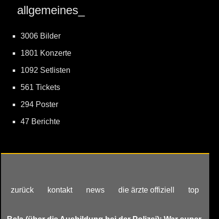
allgemeines_
3006 Bilder
1801 Konzerte
1092 Setlisten
561 Tickets
294 Poster
47 Berichte
zurück
kontakt
news
die ärzte offiziell
top