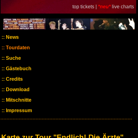
top tickets |
*neu*
live charts
News
Tourdaten
Suche
Gästebuch
Credits
Download
Mitschnitte
Impressum
Karte zur Tour "Endlich! Die Ärzte"