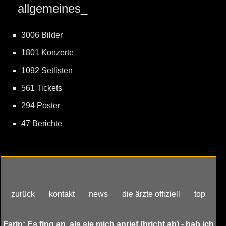
allgemeines_
3006 Bilder
1801 Konzerte
1092 Setlisten
561 Tickets
294 Poster
47 Berichte
zurück
kontakt
news
die ärzte offiziell
top
Farin: Es fing an, als sie mich anrief (bricht ab) - hab ich