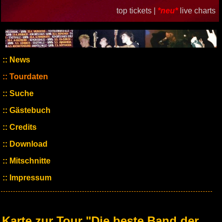
top tickets |
*neu*
live charts
News
Tourdaten
Suche
Gästebuch
Credits
Download
Mitschnitte
Impressum
Karte zur Tour "Die beste Band der