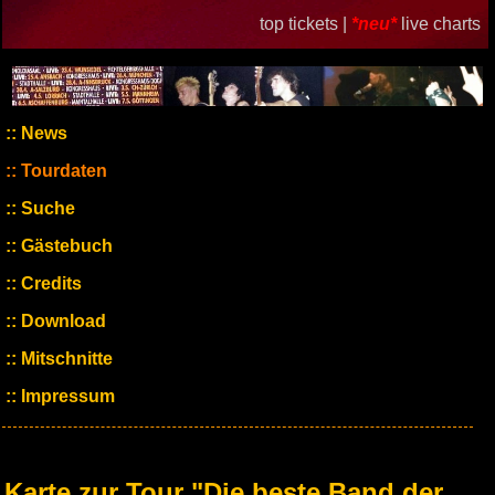
top tickets |
*neu*
live charts
News
Tourdaten
Suche
Gästebuch
Credits
Download
Mitschnitte
Impressum
Karte zur Tour "Die beste Band der