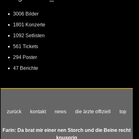
3006 Bilder
1801 Konzerte
1092 Setlisten
561 Tickets
294 Poster
47 Berichte
zurück
kontakt
news
die ärzte offiziell
top
Farin: Da brat mir einer nen Storch und die Beine recht
knusprig