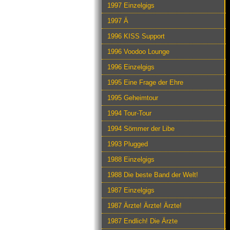
1997 Einzelgigs
1997 Ä
1996 KISS Support
1996 Voodoo Lounge
1996 Einzelgigs
1995 Eine Frage der Ehre
1995 Geheimtour
1994 Tour-Tour
1994 Sömmer der Libe
1993 Plugged
1988 Einzelgigs
1988 Die beste Band der Welt!
1987 Einzelgigs
1987 Ärzte! Ärzte! Ärzte!
1987 Endlich! Die Ärzte