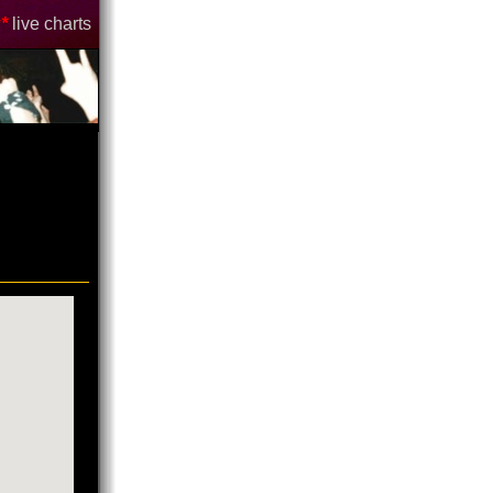
*
live charts