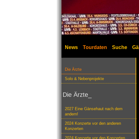
News
Tourdaten
Suche
Gä
Die Ärzte
Solo & Nebenprojekte
Die Ärzte_
2027 Eine Gänsehaut nach dem
andern!
2024 Konzerte vor den anderen
Konzerten
2024 Konzerte vor den Konzerten