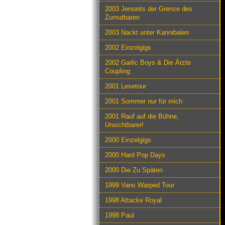
2003 Jenseits der Grenze des
Zumutbaren
2003 Nackt unter Kannibalen
2002 Einzelgigs
2002 Garlic Boys & Die Ärzte
Coupling
2001 Lesetour
2001 Sommer nur für mich
2001 Rauf auf die Bühne,
Unsichtbarer!
2000 Einzelgigs
2000 Hard Pop Days
2000 Die Zu Späten
1999 Vans Warped Tour
1998 Attacke Royal
1998 Paul