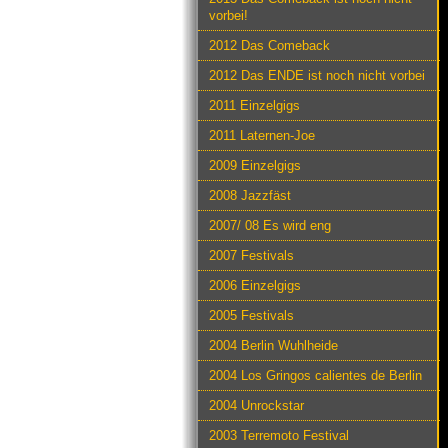
vorbei!
2012 Das Comeback
2012 Das ENDE ist noch nicht vorbei
2011 Einzelgigs
2011 Laternen-Joe
2009 Einzelgigs
2008 Jazzfäst
2007/ 08 Es wird eng
2007 Festivals
2006 Einzelgigs
2005 Festivals
2004 Berlin Wuhlheide
2004 Los Gringos calientes de Berlin
2004 Unrockstar
2003 Terremoto Festival