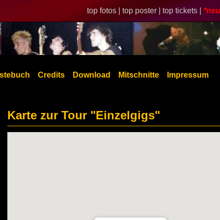
top fotos |
top poster |
top tickets |
*neu
stebuch
Credits
Download
Mitschnitte
Impressum
Karte zur Tour "Einzelgigs"