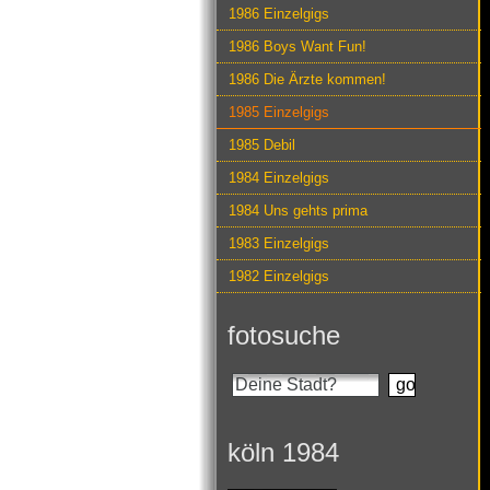
1986 Einzelgigs
1986 Boys Want Fun!
1986 Die Ärzte kommen!
1985 Einzelgigs
1985 Debil
1984 Einzelgigs
1984 Uns gehts prima
1983 Einzelgigs
1982 Einzelgigs
fotosuche
köln 1984