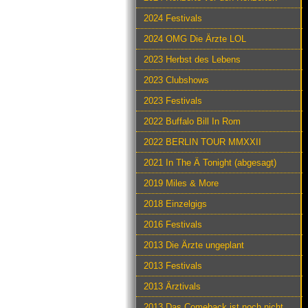
2024 Festivals
2024 OMG Die Ärzte LOL
2023 Herbst des Lebens
2023 Clubshows
2023 Festivals
2022 Buffalo Bill In Rom
2022 BERLIN TOUR MMXXII
2021 In The Ä Tonight (abgesagt)
2019 Miles & More
2018 Einzelgigs
2016 Festivals
2013 Die Ärzte ungeplant
2013 Festivals
2013 Ärztivals
2013 Das Comeback ist noch nicht