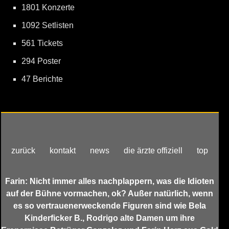
1801 Konzerte
1092 Setlisten
561 Tickets
294 Poster
47 Berichte
zurück
kontakt
news
die ärzte offiziell
top
Farin: Nicht immer alles nachplappern, was die Idioten
auf der Bühne vormachen, ok? Außer natürlich, wenn
es so vertrauenerweckende Figuren sind wie Bela
Kinderficker B., Rodrigo alte Damen um ihre