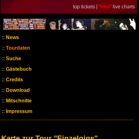
top tickets |
*neu*
live charts
News
Tourdaten
Suche
Gästebuch
Credits
Download
Mitschnitte
Impressum
Karte zur Tour "Einzelgigs"