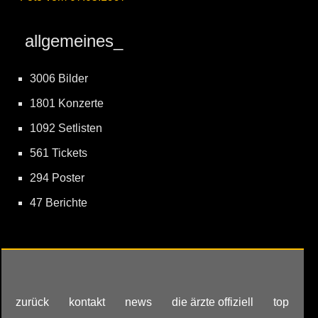
allgemeines_
3006 Bilder
1801 Konzerte
1092 Setlisten
561 Tickets
294 Poster
47 Berichte
zurück
kontakt
news
die ärzte offiziell
top