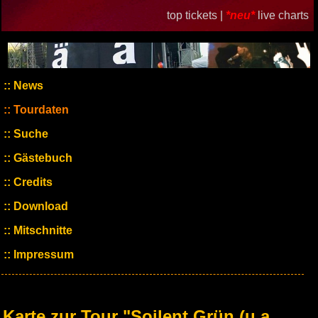
top tickets |
*neu*
live charts
News
Tourdaten
Suche
Gästebuch
Credits
Download
Mitschnitte
Impressum
Karte zur Tour "Soilent Grün (u.a.