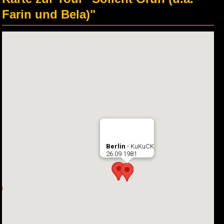
Farin und Bela)"
Berlin
- KuKuCK
26.09.1981