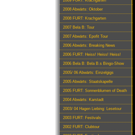
2009 FURT: Krachgarten
2008 Abwärts: Oktober
2008 FURT: Krachgarten
2007 Bela B: Tour
2007 Abwärts: Epofit Tour
2006 Abwärts: Breaking News
2006 FURT: Heiss! Heiss! Heiss!
2006 Bela B: Bela B.s Bingo-Show
2005/ 06 Abwärts: Einzelgigs
2005 Abwärts: Staatskapelle
2005 FURT: Sonnenblumen of Death
2004 Abwärts: Karstadt
2003/ 04 Hagen Liebing: Lesetour
2003 FURT: Festivals
2002 FURT: Clubtour