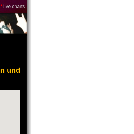
*
live charts
in und