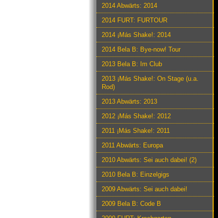
2014 Abwärts: 2014
2014 FURT: FURTOUR
2014 ¡Más Shake!: 2014
2014 Bela B: Bye-now! Tour
2013 Bela B: Im Club
2013 ¡Más Shake!: On Stage (u.a.
Rod)
2013 Abwärts: 2013
2012 ¡Más Shake!: 2012
2011 ¡Más Shake!: 2011
2011 Abwärts: Europa
2010 Abwärts: Sei auch dabei! (2)
2010 Bela B: Einzelgigs
2009 Abwärts: Sei auch dabei!
2009 Bela B: Code B