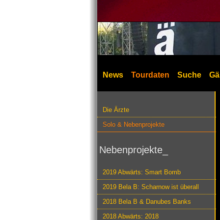
News
Tourdaten
Suche
Gä
Die Ärzte
Solo & Nebenprojekte
Nebenprojekte_
2019 Abwärts: Smart Bomb
2019 Bela B: Scharnow ist überall
2018 Bela B & Danubes Banks
2018 Abwärts: 2018