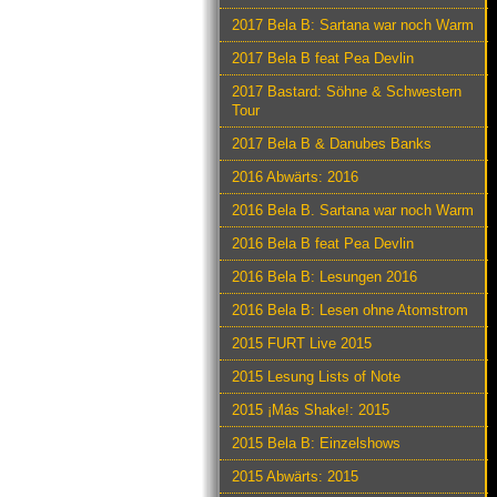
2017 Bela B: Sartana war noch Warm
2017 Bela B feat Pea Devlin
2017 Bastard: Söhne & Schwestern
Tour
2017 Bela B & Danubes Banks
2016 Abwärts: 2016
2016 Bela B. Sartana war noch Warm
2016 Bela B feat Pea Devlin
2016 Bela B: Lesungen 2016
2016 Bela B: Lesen ohne Atomstrom
2015 FURT Live 2015
2015 Lesung Lists of Note
2015 ¡Más Shake!: 2015
2015 Bela B: Einzelshows
2015 Abwärts: 2015