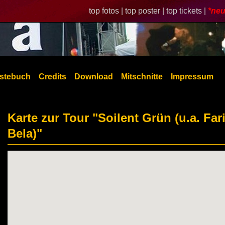
top fotos |
top poster |
top tickets |
*neu
stebuch
Credits
Download
Mitschnitte
Impressum
Karte zur Tour "Soilent Grün (u.a. Far
Bela)"