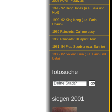
2002 FURT: Festivals
1990- 92 Depp Jones (u.a. Bela und
Rod)
1990- 92 King Kong (u.a. Farin
Urlaub)
1989 Rainbirds: Call me easy...
1988 Rainbirds: Blueprint Tour
1981- 84 Frau Suurbier (u.a. Sahnie)
1980- 82 Soilent Grün (u.a. Farin und
Bela)
fotosuche
siegen 2001