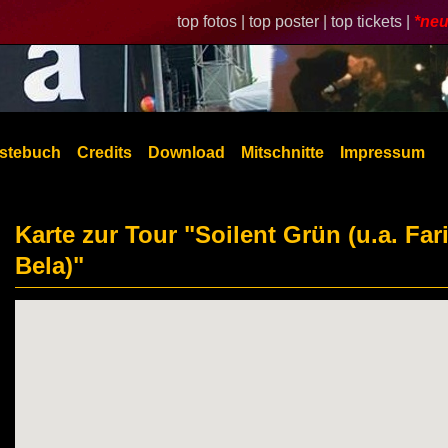
top fotos |
top poster |
top tickets |
*neu
stebuch
Credits
Download
Mitschnitte
Impressum
Karte zur Tour "Soilent Grün (u.a. Far
Bela)"