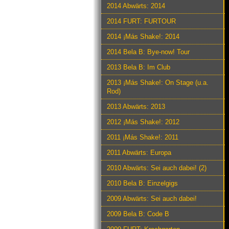
2014 Abwärts: 2014
2014 FURT: FURTOUR
2014 ¡Más Shake!: 2014
2014 Bela B: Bye-now! Tour
2013 Bela B: Im Club
2013 ¡Más Shake!: On Stage (u.a.
Rod)
2013 Abwärts: 2013
2012 ¡Más Shake!: 2012
2011 ¡Más Shake!: 2011
2011 Abwärts: Europa
2010 Abwärts: Sei auch dabei! (2)
2010 Bela B: Einzelgigs
2009 Abwärts: Sei auch dabei!
2009 Bela B: Code B