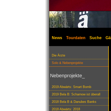
News
Tourdaten
Suche
Gä
Die Ärzte
Solo & Nebenprojekte
Nebenprojekte_
2019 Abwärts: Smart Bomb
2019 Bela B: Scharnow ist überall
2018 Bela B & Danubes Banks
2018 Abwärts: 2018