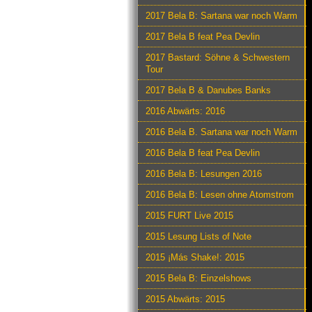
2017 Bela B: Sartana war noch Warm
2017 Bela B feat Pea Devlin
2017 Bastard: Söhne & Schwestern
Tour
2017 Bela B & Danubes Banks
2016 Abwärts: 2016
2016 Bela B. Sartana war noch Warm
2016 Bela B feat Pea Devlin
2016 Bela B: Lesungen 2016
2016 Bela B: Lesen ohne Atomstrom
2015 FURT Live 2015
2015 Lesung Lists of Note
2015 ¡Más Shake!: 2015
2015 Bela B: Einzelshows
2015 Abwärts: 2015