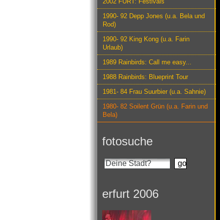
2002 FURT: Festivals
1990- 92 Depp Jones (u.a. Bela und
Rod)
1990- 92 King Kong (u.a. Farin
Urlaub)
1989 Rainbirds: Call me easy...
1988 Rainbirds: Blueprint Tour
1981- 84 Frau Suurbier (u.a. Sahnie)
1980- 82 Soilent Grün (u.a. Farin und
Bela)
fotosuche
erfurt 2006