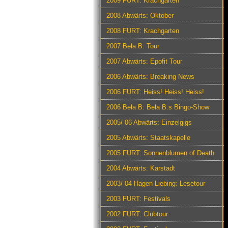
2009 FURT: Krachgarten
2008 Abwärts: Oktober
2008 FURT: Krachgarten
2007 Bela B: Tour
2007 Abwärts: Epofit Tour
2006 Abwärts: Breaking News
2006 FURT: Heiss! Heiss! Heiss!
2006 Bela B: Bela B.s Bingo-Show
2005/ 06 Abwärts: Einzelgigs
2005 Abwärts: Staatskapelle
2005 FURT: Sonnenblumen of Death
2004 Abwärts: Karstadt
2003/ 04 Hagen Liebing: Lesetour
2003 FURT: Festivals
2002 FURT: Clubtour