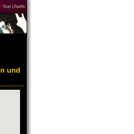
*
live charts
in und