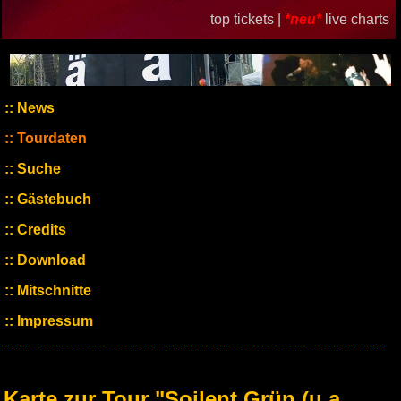
top tickets |
*neu*
live charts
News
Tourdaten
Suche
Gästebuch
Credits
Download
Mitschnitte
Impressum
Karte zur Tour "Soilent Grün (u.a.