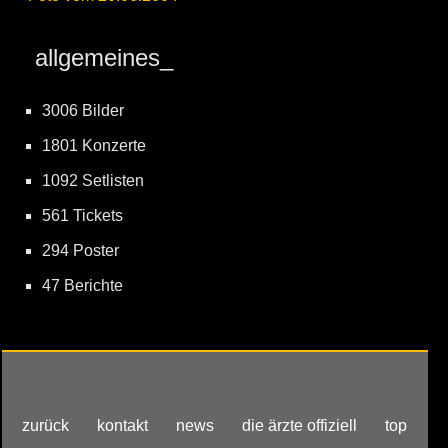
allgemeines_
3006 Bilder
1801 Konzerte
1092 Setlisten
561 Tickets
294 Poster
47 Berichte
zurück
kontakt
news
die ärzte offiziell
top