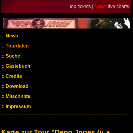
top tickets |
*neu*
live charts
News
Tourdaten
Suche
Gästebuch
Credits
Download
Mitschnitte
Impressum
Karte zur Tour "Depp Jones (u.a.