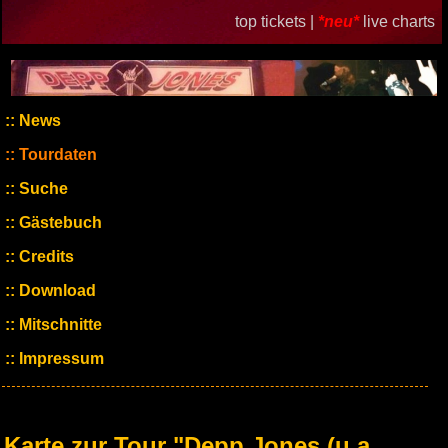
top tickets |
*neu*
live charts
News
Tourdaten
Suche
Gästebuch
Credits
Download
Mitschnitte
Impressum
Karte zur Tour "Depp Jones (u.a.