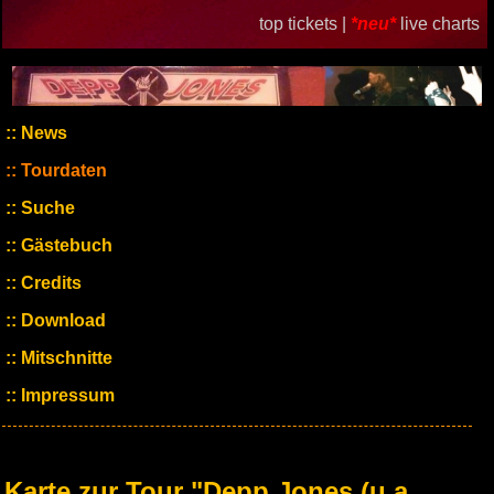
top tickets |
*neu*
live charts
News
Tourdaten
Suche
Gästebuch
Credits
Download
Mitschnitte
Impressum
Karte zur Tour "Depp Jones (u.a.