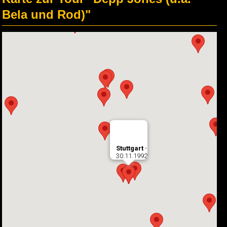
Bela und Rod)"
Stuttgart
-
30.11.1992