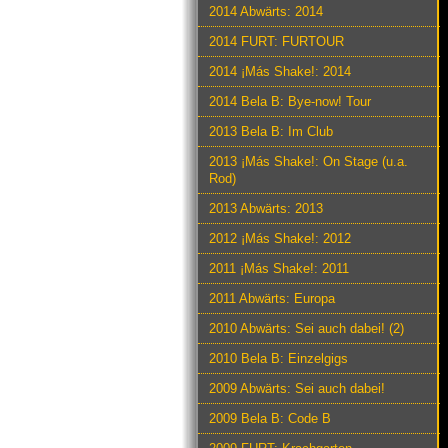
2014 Abwärts: 2014
2014 FURT: FURTOUR
2014 ¡Más Shake!: 2014
2014 Bela B: Bye-now! Tour
2013 Bela B: Im Club
2013 ¡Más Shake!: On Stage (u.a.
Rod)
2013 Abwärts: 2013
2012 ¡Más Shake!: 2012
2011 ¡Más Shake!: 2011
2011 Abwärts: Europa
2010 Abwärts: Sei auch dabei! (2)
2010 Bela B: Einzelgigs
2009 Abwärts: Sei auch dabei!
2009 Bela B: Code B