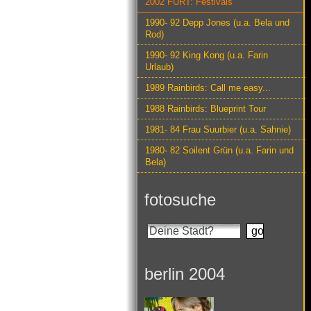
2002 FURT: Festivals
1990- 92 Depp Jones (u.a. Bela und
Rod)
1990- 92 King Kong (u.a. Farin
Urlaub)
1989 Rainbirds: Call me easy...
1988 Rainbirds: Blueprint Tour
1981- 84 Frau Suurbier (u.a. Sahnie)
1980- 82 Soilent Grün (u.a. Farin und
Bela)
fotosuche
berlin 2004