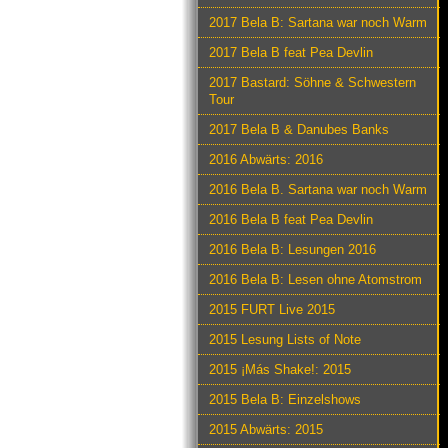
2017 Bela B: Sartana war noch Warm
2017 Bela B feat Pea Devlin
2017 Bastard: Söhne & Schwestern
Tour
2017 Bela B & Danubes Banks
2016 Abwärts: 2016
2016 Bela B. Sartana war noch Warm
2016 Bela B feat Pea Devlin
2016 Bela B: Lesungen 2016
2016 Bela B: Lesen ohne Atomstrom
2015 FURT Live 2015
2015 Lesung Lists of Note
2015 ¡Más Shake!: 2015
2015 Bela B: Einzelshows
2015 Abwärts: 2015