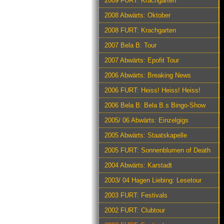
2009 FURT: Krachgarten
2008 Abwärts: Oktober
2008 FURT: Krachgarten
2007 Bela B: Tour
2007 Abwärts: Epofit Tour
2006 Abwärts: Breaking News
2006 FURT: Heiss! Heiss! Heiss!
2006 Bela B: Bela B.s Bingo-Show
2005/ 06 Abwärts: Einzelgigs
2005 Abwärts: Staatskapelle
2005 FURT: Sonnenblumen of Death
2004 Abwärts: Karstadt
2003/ 04 Hagen Liebing: Lesetour
2003 FURT: Festivals
2002 FURT: Clubtour