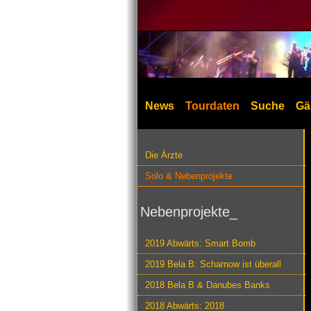
News
Tourdaten
Suche
Gä
Die Ärzte
Solo & Nebenprojekte
Nebenprojekte_
2019 Abwärts: Smart Bomb
2019 Bela B: Scharnow ist überall
2018 Bela B & Danubes Banks
2018 Abwärts: 2018