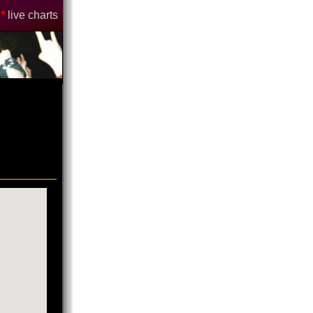
*
live charts