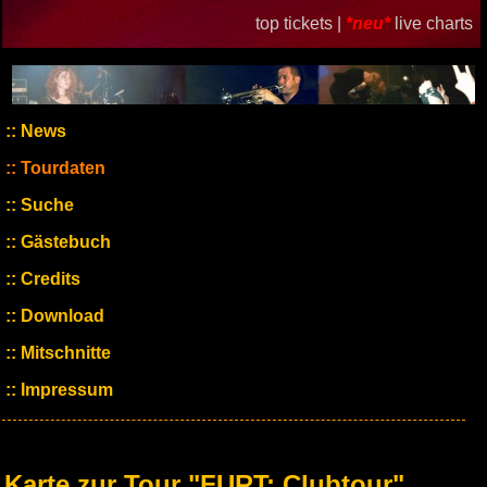
top tickets |
*neu*
live charts
News
Tourdaten
Suche
Gästebuch
Credits
Download
Mitschnitte
Impressum
Karte zur Tour "FURT: Clubtour"